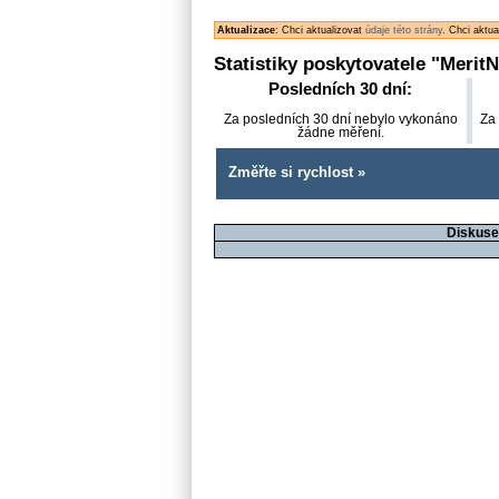
Aktualizace
: Chci aktualizovat
údaje této strány
. Chci aktu
Statistiky poskytovatele "
MeritN
Posledních 30 dní:
Za posledních 30 dní nebylo vykonáno
Za
žádne měření.
Změřte si rychlost »
Diskuse