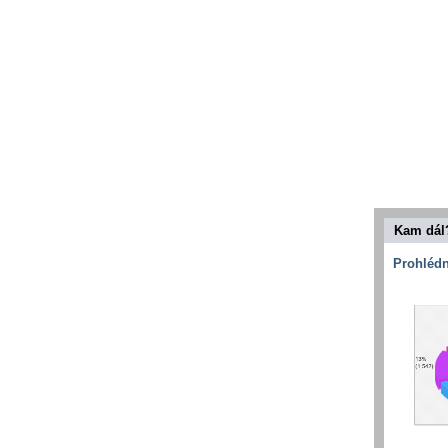
Kam dál
Prohlédn