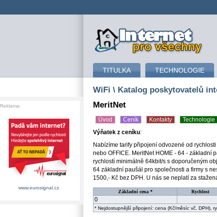
připojení k internetu
TITULKA
TECHNOLOGIE
WiFi
\ Katalog poskytovatelů int
MeritNet
Reklama:
Úvod
Ceník
Kontakty
Technologie
Výňatek z ceníku
:
Nabízíme tarify připojení odvozené od rychlosti
nebo OFFICE. MeritNet HOME - 64 - základní p
rychlostí minimálně 64kbit/s s doporučeným o
64 základní paušál pro společnosti a firmy s ne
1500,- Kč bez DPH. U nás se neplatí za stažen
www.eurosignal.cz
Základní cena *
Rychlost
0
* Nejdostupnější připojení: cena (Kč/měsíc vč. DPH), 