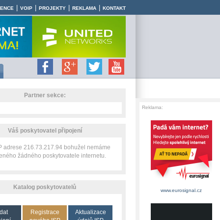
|
|
|
|
RENCE
VOIP
PROJEKTY
REKLAMA
KONTAKT
Partner sekce:
Reklama:
Váš poskytovatel připojení
IP adrese 216.73.217.94 bohužel nemáme
zeného žádného poskytovatele internetu.
Katalog poskytovatelů
www.eurosignal.cz
dat
Registrace
Aktualizace