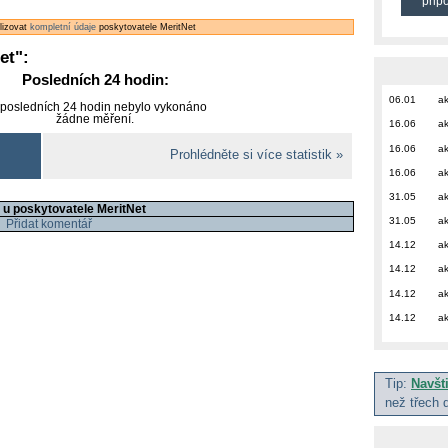
přip
alizovat
kompletní údaje
poskytovatele MeritNet
et
":
Posledních 24 hodin:
06.01
ak
 posledních 24 hodin nebylo vykonáno
žádne měření.
16.06
ak
16.06
ak
Prohlédněte si více statistik »
16.06
ak
31.05
ak
 u poskytovatele MeritNet
31.05
ak
Přidat komentář
14.12
ak
14.12
ak
14.12
ak
14.12
ak
Tip:
Navšt
než třech 