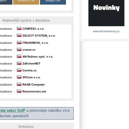
ojení
nového ISP
údajů ISP
Nejnovější zprávy z databáze
tualizace
COMFEEL s.r.o.
www.drzakanteny.cz
tualizace
SELECT SYSTEM, s.r.o.
tualizace
ITBUSINESS, s.r.o.
tualizace
vranet.cz
tualizace
4M Rožnov spol. s r.o.
tualizace
ZděchovNET
tualizace
Corelia.cz
tualizace
SPCom s.r.o.
tualizace
RAAB Computer
tualizace
Rousinovsko.net
ivte sekci VoIP
a porovnejte nabídku více
desítek operátorů!
Reklama: