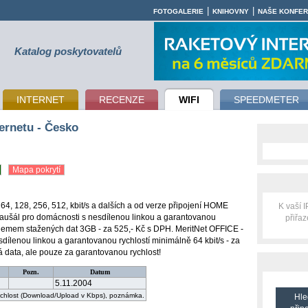
|
|
FOTOGALERIE
KNIHOVNY
NAŠE KONFE
Katalog poskytovatelů
INTERNET
RECENZE
WIFI
SPEEDMETER
ernetu - Česko
Mapa pokrytí
 64, 128, 256, 512, kbit/s a dalších a od verze připojení HOME
K vaší 
aušál pro domácnosti s nesdílenou linkou a garantovanou
přiřa
bjemem stažených dat 3GB - za 525,- Kč s DPH. MeritNet OFFICE -
sdílenou linkou a garantovanou rychlostí minimálně 64 kbit/s - za
á data, ale pouze za garantovanou rychlost!
Pozn.
Datum
5.11.2004
rychlost (Download/Upload v Kbps), poznámka.
Hle