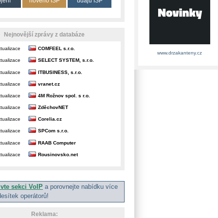
ojení
nového ISP
údajů ISP
Nejnovější zprávy z databáze
tualizace
COMFEEL s.r.o.
www.drzakanteny.cz
tualizace
SELECT SYSTEM, s.r.o.
tualizace
ITBUSINESS, s.r.o.
tualizace
vranet.cz
tualizace
4M Rožnov spol. s r.o.
tualizace
ZděchovNET
tualizace
Corelia.cz
tualizace
SPCom s.r.o.
tualizace
RAAB Computer
tualizace
Rousinovsko.net
ivte sekci VoIP
a porovnejte nabídku více
desítek operátorů!
Reklama: