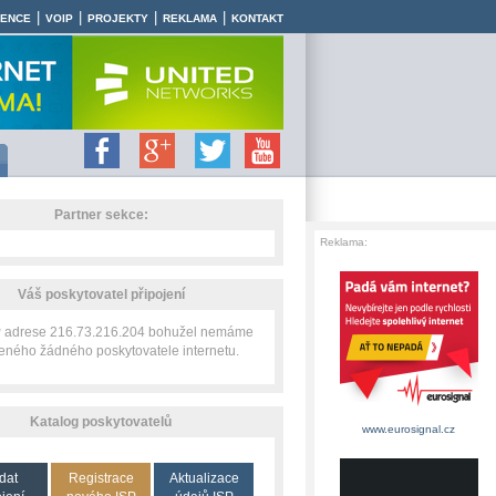
|
|
|
|
RENCE
VOIP
PROJEKTY
REKLAMA
KONTAKT
Partner sekce:
Reklama:
Váš poskytovatel připojení
IP adrese 216.73.216.204 bohužel nemáme
zeného žádného poskytovatele internetu.
Katalog poskytovatelů
www.eurosignal.cz
dat
Registrace
Aktualizace