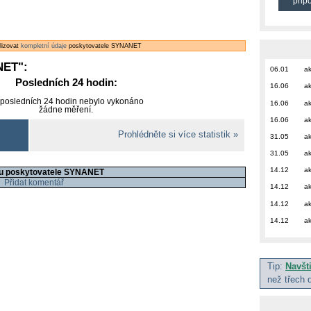
přip
alizovat
kompletní údaje
poskytovatele SYNANET
NET
":
06.01
ak
Posledních 24 hodin:
16.06
ak
 posledních 24 hodin nebylo vykonáno
16.06
ak
žádne měření.
16.06
ak
Prohlédněte si více statistik »
31.05
ak
31.05
ak
14.12
ak
 u poskytovatele SYNANET
Přidat komentář
14.12
ak
14.12
ak
14.12
ak
Tip:
Navšt
než třech 