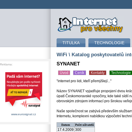
připojení k internetu
TITULKA
TECHNOLOGIE
WiFi
\ Katalog poskytovatelů int
SYNANET
Reklama:
Úvod
Ceník
Kontakty
Technologie
"internet pro lidi, kteří přemýšlejí..."
Název SYNANET vyjadřuje propojení dvou krásn
úpatí Českomoravské vysočiny, kde také sídlí na
obrovským zdrojem informací pro širokou veřej
Naše společnost se zabývá především službami 
www.eurosignal.cz
Internetu, komplexni nabídkou výpočetní techni
Datum
Počet uživatelů
17.4.2009
300