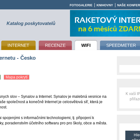
|
|
FOTOGALERIE
KNIHOVNY
NAŠE KONFE
Katalog poskytovatelů
INTERNET
RECENZE
WIFI
SPEEDMETER
ernetu - Česko
Mapa pokrytí
K vaší 
ych slov – Synalov a Internet. Synalov je malebná vesnice na
přiřa
še společnost a konečně Internet je celosvětová síť, která je
nost.
spojenými s informačními technologiemi, tj. připojení k
ky, poradenstvím účetního softwaru pro pro školy, obce a města.
Hle