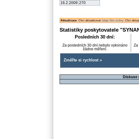
16.2.2009
270
Aktualizace
: Chci aktualizovat
údaje této strány
. Chci aktu
Statistiky poskytovatele "
SYNA
Posledních 30 dní:
Za posledních 30 dní nebylo vykonáno
Za
žádne měření.
Změřte si rychlost »
Diskuse