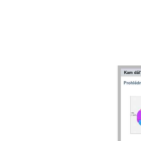
Kam dál
Prohlédn