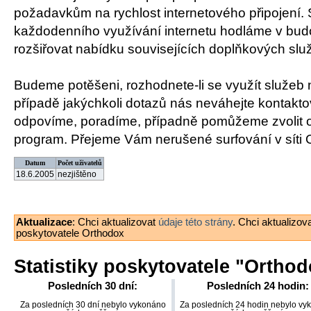
požadavkům na rychlost internetového připojení.
každodenního využívání internetu hodláme v bu
rozšiřovat nabídku souvisejících doplňkových slu
Budeme potěšeni, rozhodnete-li se využít služeb 
případě jakýchkoli dotazů nás neváhejte kontakto
odpovíme, poradíme, případně pomůžeme zvolit o
program. Přejeme Vám nerušené surfování v síti 
Datum
Počet uživatelů
18.6.2005
nezjištěno
Aktualizace
: Chci aktualizovat
údaje této strány
. Chci aktualizov
poskytovatele Orthodox
Statistiky poskytovatele "
Orthod
Posledních 30 dní:
Posledních 24 hodin:
Za posledních 30 dní nebylo vykonáno
Za posledních 24 hodin nebylo vy