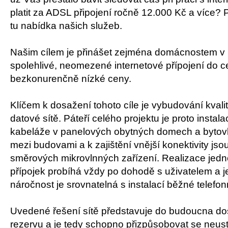
platit za ADSL připojení ročně 12.000 Kč a více? 
tu nabídka našich služeb.
Našim cílem je přinášet zejména domácnostem v
spolehlivé, neomezené internetové přípojení do c
bezkonurenčně nízké ceny.
Klíčem k dosažení tohoto cíle je vybudování kvalitn
datové sítě. Páteří celého projektu je proto insta
kabeláže v panelových obytných domech a bytov
mezi budovami a k zajištění vnější konektivity jso
směrových mikrovlnných zařízení. Realizace jedn
přípojek probíhá vždy po dohodě s uživatelem a je
náročnost je srovnatelná s instalací běžné telefonn
Uvedené řešení sítě představuje do budoucna do
rezervu a je tedy schopno přizpůsobovat se neus