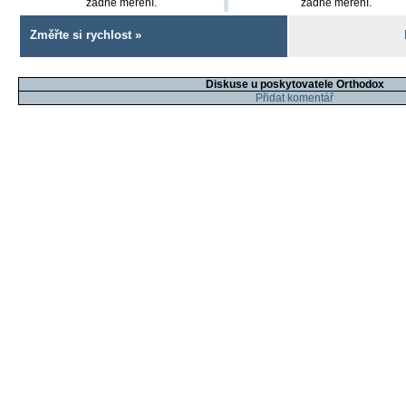
žádne měření.
žádne měření.
Změřte si rychlost »
Diskuse u poskytovatele Orthodox
Přidat komentář