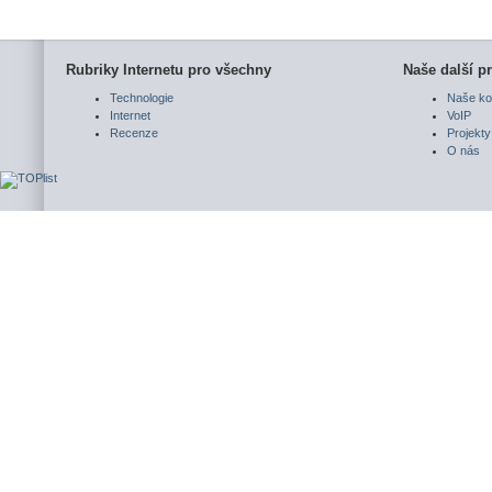
Rubriky Internetu pro všechny
Naše další pr
Technologie
Naše ko
Internet
VoIP
Recenze
Projekty
O nás