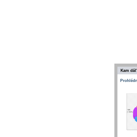
Kam dál
Prohlédn