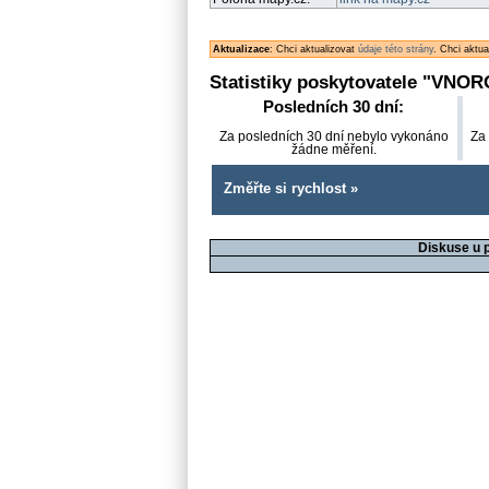
Aktualizace
: Chci aktualizovat
údaje této strány
. Chci aktu
Statistiky poskytovatele "
VNOR
Posledních 30 dní:
Za posledních 30 dní nebylo vykonáno
Za
žádne měření.
Změřte si rychlost »
Diskuse u