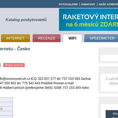
|
|
FOTOGALERIE
KNIHOVNY
NAŠE KONFE
Katalog poskytovatelů
INTERNET
RECENZE
WIFI
SPEEDMETER
ernetu - Česko
Mapa pokrytí
info@vnorovynet.uh.cz ICQ: 322 627 277 tel: 737 153 393 Zachar
K vaší 
147 550 901 tel: 775 342 443 Polášek Roman e-mail:
přiřa
6 Hlášení poruch (preferujeme SMS): GSM: 737 153 393 nebo
cz
Hle