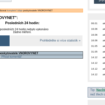
přip
alizovat
kompletní údaje
poskytovatele VNOROVYNET
OVYNET
":
Posledních 24 hodin:
06.01
ak
16.06
ak
 posledních 24 hodin nebylo vykonáno
žádne měření.
16.06
ak
Prohlédněte si více statistik »
16.06
ak
31.05
ak
31.05
ak
 poskytovatele VNOROVYNET
Přidat komentář
14.12
ak
14.12
ak
14.12
ak
14.12
ak
Tip:
Navšt
než třech 