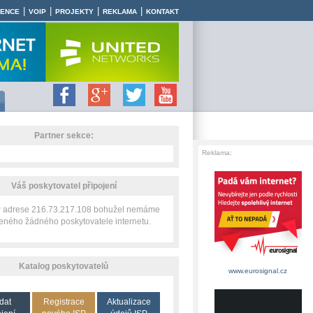
|
|
|
|
RENCE
VOIP
PROJEKTY
REKLAMA
KONTAKT
Partner sekce:
Reklama:
Váš poskytovatel připojení
IP adrese 216.73.217.108 bohužel nemáme
zeného žádného poskytovatele internetu.
Katalog poskytovatelů
www.eurosignal.cz
dat
Registrace
Aktualizace