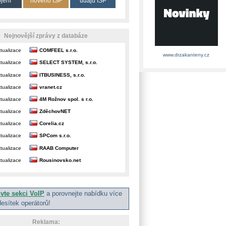
ojení
nového ISP
údajů ISP
Nejnovější zprávy z databáze
tualizace
COMFEEL s.r.o.
www.drzakanteny.cz
tualizace
SELECT SYSTEM, s.r.o.
tualizace
ITBUSINESS, s.r.o.
tualizace
vranet.cz
tualizace
4M Rožnov spol. s r.o.
tualizace
ZděchovNET
tualizace
Corelia.cz
tualizace
SPCom s.r.o.
tualizace
RAAB Computer
tualizace
Rousinovsko.net
ivte sekci VoIP
a porovnejte nabídku více
desítek operátorů!
Reklama: