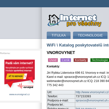
připojení k internetu
TITULKA
TECHNOLOGIE
WiFi
\ Katalog poskytovatelů int
VNOROVYNET
Reklama:
Úvod
Ceník
Kontakty
Technologie
Kontakty
:
Jiri Rybka Liderovice 696 61 Vnorovy e-mail: 
Karel e-mail: spravce@vnorovynet.uh.cz ICQ: 
webmaster@vnorovynet.uh.cz ICQ: 218 390 84
775 342 443
Url:
http://www.vnorovynet.cz/
www.eurosignal.cz
Telefon:
737153393
Podpora e-mail:
spravce@vnorovynet.uh.
Podpora tel.:
Poloha mapy.cz:
link na mapy.cz