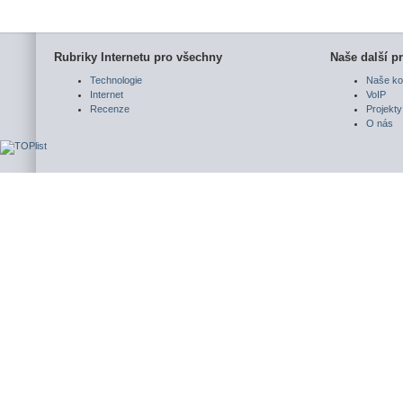
Rubriky Internetu pro všechny
Naše další pr
Technologie
Naše ko
Internet
VoIP
Recenze
Projekty
O nás