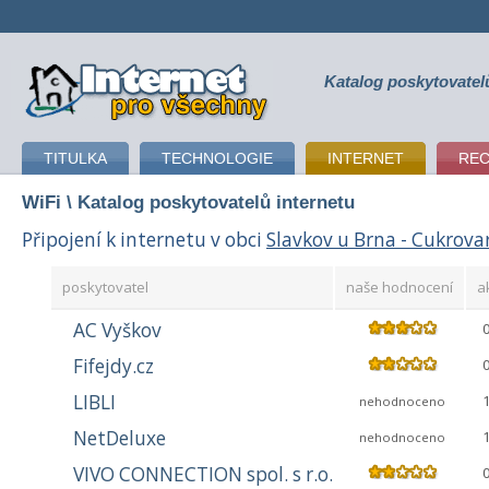
Katalog poskytovatel
připojení k internetu
TITULKA
TECHNOLOGIE
INTERNET
RE
WiFi
\ Katalog poskytovatelů internetu
Připojení k internetu v obci
Slavkov u Brna - Cukrova
poskytovatel
naše hodnocení
a
AC Vyškov
Fifejdy.cz
LIBLI
nehodnoceno
NetDeluxe
nehodnoceno
VIVO CONNECTION spol. s r.o.