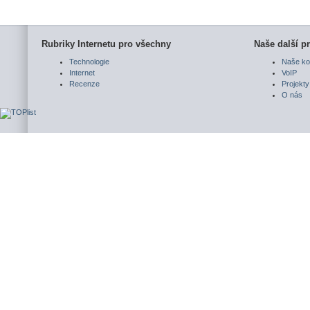
Rubriky Internetu pro všechny
Naše další pr
Technologie
Naše ko
Internet
VoIP
Recenze
Projekty
O nás