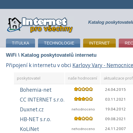
Katalog poskytovatel
připojení k internetu
TITULKA
TECHNOLOGIE
INTERNET
RE
WiFi
\ Katalog poskytovatelů internetu
Připojení k internetu v obci
Karlovy Vary - Nemocnic
poskytovatel
naše hodnocení
aktualizace prof
Bohemia-net
24.04.2015
CC INTERNET s.r.o.
03.11.2021
Duxnet.cz
19.04.2012
nehodnoceno
HB-NET s.r.o.
09.08.2021
KoLiNet
24.11.2007
nehodnoceno