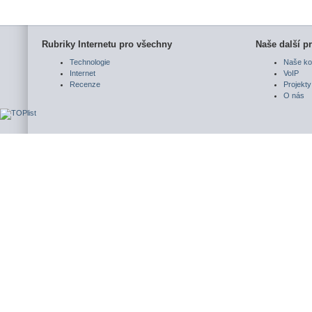
Rubriky Internetu pro všechny
Naše další pr
Technologie
Naše ko
Internet
VoIP
Recenze
Projekty
O nás