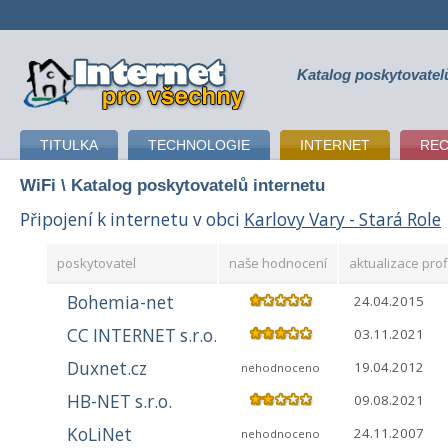
Katalog poskytovatel
připojení k internetu
TITULKA
TECHNOLOGIE
INTERNET
RE
WiFi
\ Katalog poskytovatelů internetu
Připojení k internetu v obci
Karlovy Vary - Stará Role
poskytovatel
naše hodnocení
aktualizace prof
Bohemia-net
24.04.2015
CC INTERNET s.r.o.
03.11.2021
Duxnet.cz
19.04.2012
nehodnoceno
HB-NET s.r.o.
09.08.2021
KoLiNet
24.11.2007
nehodnoceno