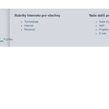
Rubriky Internetu pro všechny
Naše další pr
Technologie
Naše ko
Internet
VoIP
Recenze
Projekty
O nás