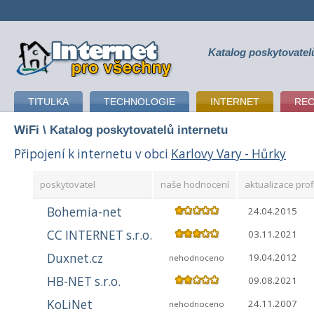
Katalog poskytovatel
připojení k internetu
TITULKA
TECHNOLOGIE
INTERNET
RE
WiFi
\ Katalog poskytovatelů internetu
Připojení k internetu v obci
Karlovy Vary - Hůrky
poskytovatel
naše hodnocení
aktualizace prof
Bohemia-net
24.04.2015
CC INTERNET s.r.o.
03.11.2021
Duxnet.cz
19.04.2012
nehodnoceno
HB-NET s.r.o.
09.08.2021
KoLiNet
24.11.2007
nehodnoceno