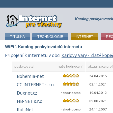
Katalog poskytovatel
připojení k internetu
TITULKA
TECHNOLOGIE
INTERNET
RE
WiFi
\ Katalog poskytovatelů internetu
Připojení k internetu v obci
Karlovy Vary - Zlatý kop
poskytovatel
naše hodnocení
aktualizace prof
Bohemia-net
24.04.2015
CC INTERNET s.r.o.
03.11.2021
Duxnet.cz
19.04.2012
nehodnoceno
HB-NET s.r.o.
09.08.2021
KoLiNet
24.11.2007
nehodnoceno