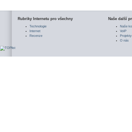
Rubriky Internetu pro všechny
Naše další pr
Technologie
Naše ko
Internet
VoIP
Recenze
Projekty
O nás