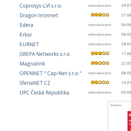
Coprosys-LVI s.r.o.
29.0
nehodnoceno
Dragon Internet
21.0
Edera
04.0
nehodnoceno
Erkor
06.0
nehodnoceno
EURNET
28.0
nehodnoceno
GREPA Networks s.r.o.
11.0
Magnalink
22.0
OPENNET " Cap-Net s.r.o."
08.0
nehodnoceno
SferiaNET.CZ
19.0
UPC Česká Republika
03.0
nehodnoceno
Reklama: