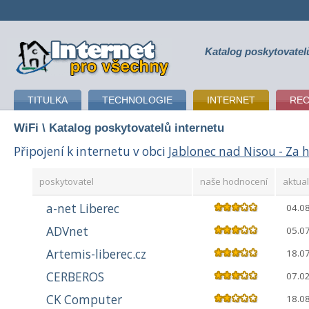
Katalog poskytovatel
připojení k internetu
TITULKA
TECHNOLOGIE
INTERNET
RE
WiFi
\ Katalog poskytovatelů internetu
Připojení k internetu v obci
Jablonec nad Nisou - Za h
poskytovatel
naše hodnocení
aktual
a-net Liberec
04.0
ADVnet
05.0
Artemis-liberec.cz
18.0
CERBEROS
07.0
CK Computer
18.0