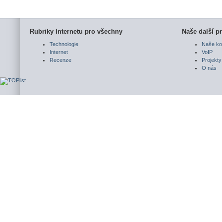
Rubriky Internetu pro všechny
Naše další pr
Technologie
Naše ko
Internet
VoIP
Recenze
Projekty
O nás