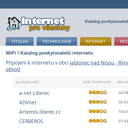
Katalog poskytovatel
připojení k internetu
TITULKA
TECHNOLOGIE
INTERNET
RE
WiFi
\ Katalog poskytovatelů internetu
Připojení k internetu v obci
Jablonec nad Nisou - Rý
obvod
poskytovatel
naše hodnocení
aktual
a-net Liberec
04.0
ADVnet
05.0
Artemis-liberec.cz
18.0
CERBEROS
07.0