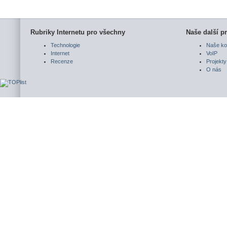
Rubriky Internetu pro všechny
Naše další pr
Technologie
Naše ko
Internet
VoIP
Recenze
Projekty
O nás