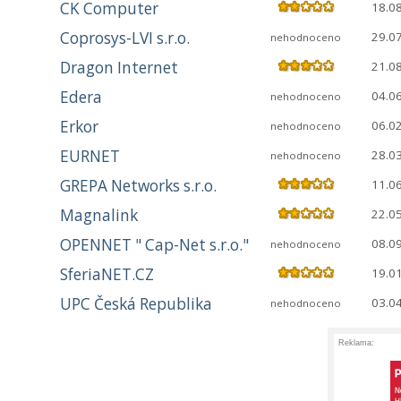
CK Computer
18.0
Coprosys-LVI s.r.o.
29.0
nehodnoceno
Dragon Internet
21.0
Edera
04.0
nehodnoceno
Erkor
06.0
nehodnoceno
EURNET
28.0
nehodnoceno
GREPA Networks s.r.o.
11.0
Magnalink
22.0
OPENNET " Cap-Net s.r.o."
08.0
nehodnoceno
SferiaNET.CZ
19.0
UPC Česká Republika
03.0
nehodnoceno
Reklama: