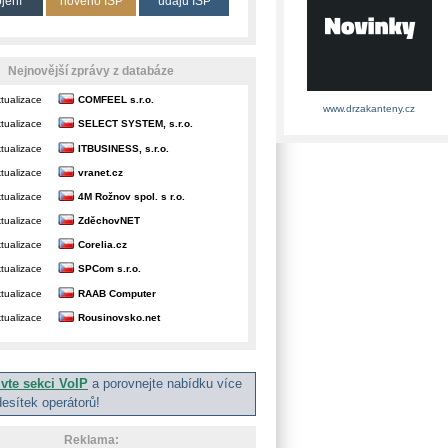
ojení
nového ISP
údajů ISP
Nejnovější zprávy z databáze
tualizace
COMFEEL s.r.o.
www.drzakanteny.cz
tualizace
SELECT SYSTEM, s.r.o.
tualizace
ITBUSINESS, s.r.o.
tualizace
vranet.cz
tualizace
4M Rožnov spol. s r.o.
tualizace
ZděchovNET
tualizace
Corelia.cz
tualizace
SPCom s.r.o.
tualizace
RAAB Computer
tualizace
Rousinovsko.net
ivte sekci VoIP
a porovnejte nabídku více
desítek operátorů!
Reklama: