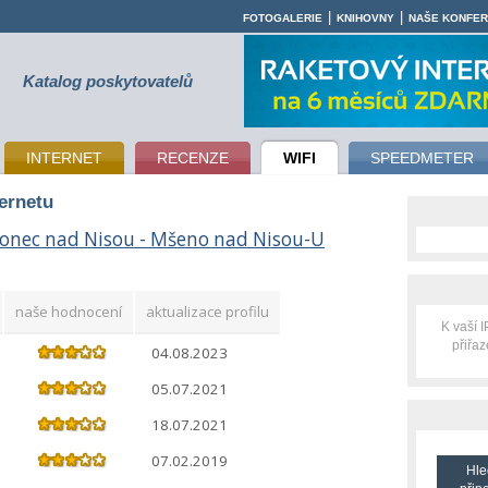
|
|
FOTOGALERIE
KNIHOVNY
NAŠE KONFE
Katalog poskytovatelů
INTERNET
RECENZE
WIFI
SPEEDMETER
ternetu
lonec nad Nisou - Mšeno nad Nisou-U
naše hodnocení
aktualizace profilu
K vaší 
přiřa
04.08.2023
05.07.2021
18.07.2021
07.02.2019
Hle