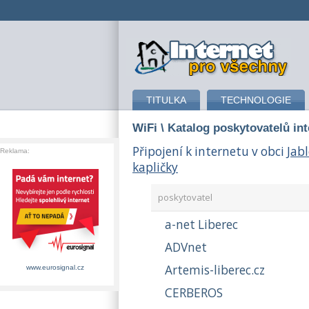
připojení k internetu
TITULKA
TECHNOLOGIE
WiFi
\ Katalog poskytovatelů in
Připojení k internetu v obci
Jab
Reklama:
kapličky
poskytovatel
a-net Liberec
ADVnet
Artemis-liberec.cz
www.eurosignal.cz
CERBEROS