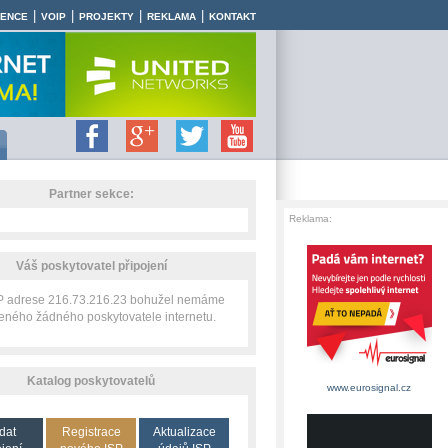
|
|
|
|
RENCE
VOIP
PROJEKTY
REKLAMA
KONTAKT
Partner sekce:
Reklama:
Váš poskytovatel připojení
IP adrese 216.73.216.23 bohužel nemáme
zeného žádného poskytovatele internetu.
Katalog poskytovatelů
www.eurosignal.cz
dat
Registrace
Aktualizace