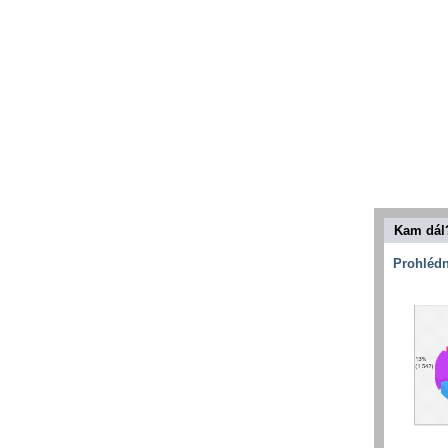
Kam dál
Prohlédn