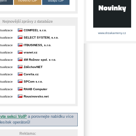
ojení
nového ISP
údajů ISP
Nejnovější zprávy z databáze
tualizace
COMFEEL s.r.o.
www.drzakanteny.cz
tualizace
SELECT SYSTEM, s.r.o.
tualizace
ITBUSINESS, s.r.o.
tualizace
vranet.cz
tualizace
4M Rožnov spol. s r.o.
tualizace
ZděchovNET
tualizace
Corelia.cz
tualizace
SPCom s.r.o.
tualizace
RAAB Computer
tualizace
Rousinovsko.net
ivte sekci VoIP
a porovnejte nabídku více
desítek operátorů!
Reklama: