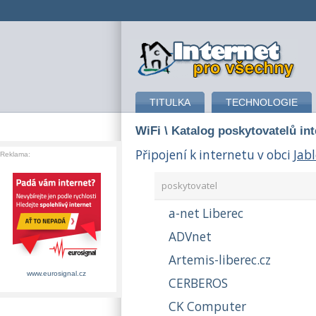
připojení k internetu
TITULKA
TECHNOLOGIE
WiFi
\ Katalog poskytovatelů in
Připojení k internetu v obci
Jabl
Reklama:
poskytovatel
a-net Liberec
ADVnet
Artemis-liberec.cz
www.eurosignal.cz
CERBEROS
CK Computer