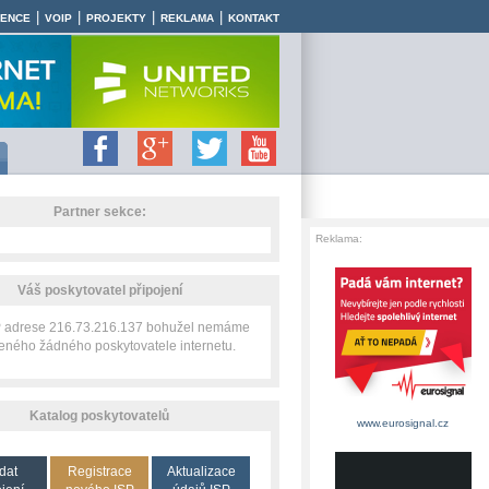
|
|
|
|
RENCE
VOIP
PROJEKTY
REKLAMA
KONTAKT
Partner sekce:
Reklama:
Váš poskytovatel připojení
IP adrese 216.73.216.137 bohužel nemáme
zeného žádného poskytovatele internetu.
Katalog poskytovatelů
www.eurosignal.cz
dat
Registrace
Aktualizace