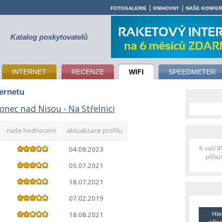
|
|
FOTOGALERIE
KNIHOVNY
NAŠE KONFE
Katalog poskytovatelů
INTERNET
RECENZE
WIFI
SPEEDMETER
ternetu
onec nad Nisou - Na Střelnici
naše hodnocení
aktualizace profilu
04.08.2023
K vaší 
přiřa
05.07.2021
18.07.2021
07.02.2019
18.08.2021
Hle