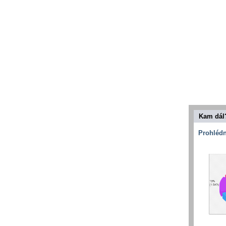
Kam dál
Prohlédn