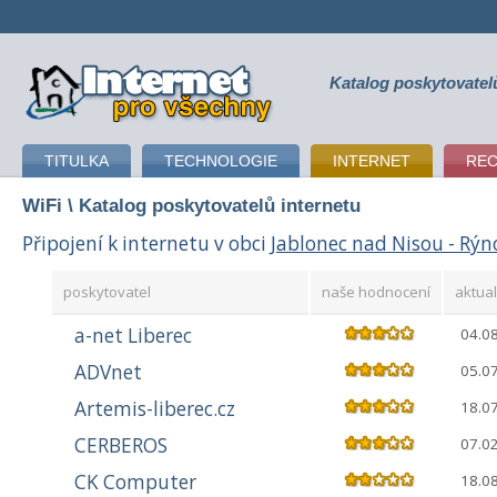
Katalog poskytovatel
připojení k internetu
TITULKA
TECHNOLOGIE
INTERNET
RE
WiFi
\ Katalog poskytovatelů internetu
Připojení k internetu v obci
Jablonec nad Nisou - Rýn
poskytovatel
naše hodnocení
aktual
a-net Liberec
04.0
ADVnet
05.0
Artemis-liberec.cz
18.0
CERBEROS
07.0
CK Computer
18.0