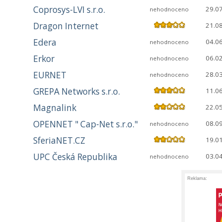
Coprosys-LVI s.r.o.
29.0
nehodnoceno
Dragon Internet
21.0
Edera
04.0
nehodnoceno
Erkor
06.0
nehodnoceno
EURNET
28.0
nehodnoceno
GREPA Networks s.r.o.
11.0
Magnalink
22.0
OPENNET " Cap-Net s.r.o."
08.0
nehodnoceno
SferiaNET.CZ
19.0
UPC Česká Republika
03.0
nehodnoceno
Reklama: