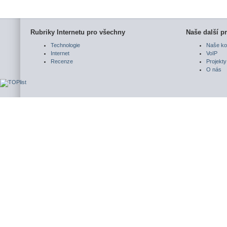
Rubriky Internetu pro všechny
Naše další pr
Technologie
Naše ko
Internet
VoIP
Recenze
Projekty
O nás