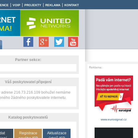
|
|
|
|
RENCE
VOIP
PROJEKTY
REKLAMA
KONTAKT
Partner sekce:
Reklama:
Váš poskytovatel připojení
IP adrese 216.73.216.109 bohužel nemáme
zeného žádného poskytovatele internetu.
Katalog poskytovatelů
www.eurosignal.cz
dat
Registrace
Aktualizace