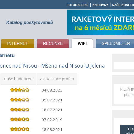
|
|
FOTOGALERIE
KNIHOVNY
NAŠE KONFE
Katalog poskytovatelů
INTERNET
RECENZE
WIFI
SPEEDMETER
ternetu
lonec nad Nisou - Mšeno nad Nisou-U Jelena
naše hodnocení
aktualizace profilu
04.08.2023
K vaší 
přiřa
05.07.2021
18.07.2021
07.02.2019
18.08.2021
Hle