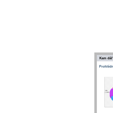
Kam dál
Prohlédn