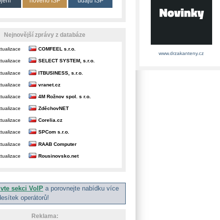
ojení
nového ISP
údajů ISP
Nejnovější zprávy z databáze
tualizace
COMFEEL s.r.o.
www.drzakanteny.cz
tualizace
SELECT SYSTEM, s.r.o.
tualizace
ITBUSINESS, s.r.o.
tualizace
vranet.cz
tualizace
4M Rožnov spol. s r.o.
tualizace
ZděchovNET
tualizace
Corelia.cz
tualizace
SPCom s.r.o.
tualizace
RAAB Computer
tualizace
Rousinovsko.net
ivte sekci VoIP
a porovnejte nabídku více
desítek operátorů!
Reklama: