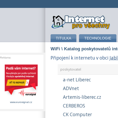
připojení k internetu
TITULKA
TECHNOLOGIE
WiFi
\ Katalog poskytovatelů in
Připojení k internetu v obci
Jab
Reklama:
poskytovatel
a-net Liberec
ADVnet
Artemis-liberec.cz
www.eurosignal.cz
CERBEROS
CK Computer