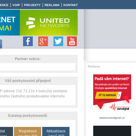
|
|
|
|
RENCE
VOIP
PROJEKTY
REKLAMA
KONTAKT
Partner sekce:
Reklama:
Váš poskytovatel připojení
 IP adrese 216.73.216.4 bohužel nemáme
zeného žádného poskytovatele internetu.
Katalog poskytovatelů
www.eurosignal.cz
dat
Registrace
Aktualizace