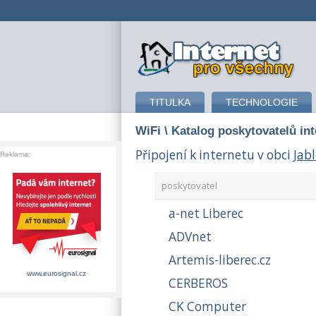
připojení k internetu
TITULKA
TECHNOLOGIE
WiFi
\ Katalog poskytovatelů in
Připojení k internetu v obci
Jab
Reklama:
poskytovatel
a-net Liberec
ADVnet
Artemis-liberec.cz
www.eurosignal.cz
CERBEROS
CK Computer