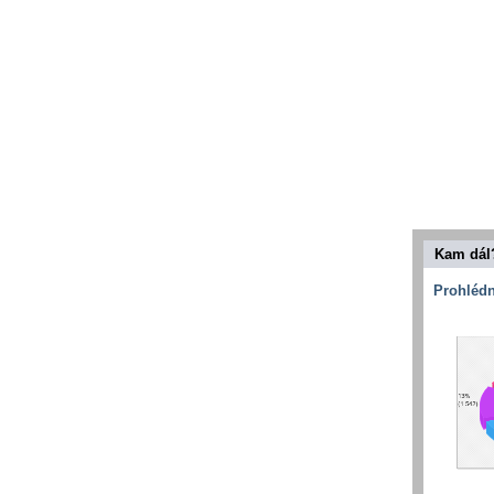
Kam dál
Prohlédn