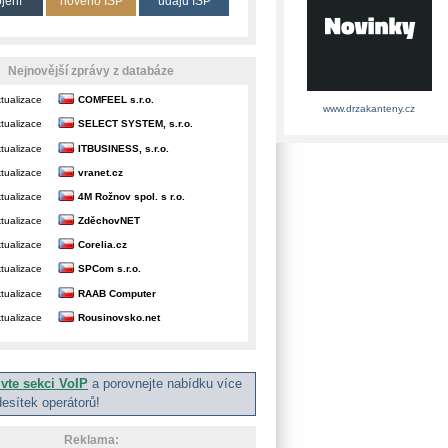
ojení
nového ISP
údajů ISP
Nejnovější zprávy z databáze
tualizace
COMFEEL s.r.o.
www.drzakanteny.cz
tualizace
SELECT SYSTEM, s.r.o.
tualizace
ITBUSINESS, s.r.o.
tualizace
vranet.cz
tualizace
4M Rožnov spol. s r.o.
tualizace
ZděchovNET
tualizace
Corelia.cz
tualizace
SPCom s.r.o.
tualizace
RAAB Computer
tualizace
Rousinovsko.net
ivte sekci VoIP
a porovnejte nabídku více
desítek operátorů!
Reklama: