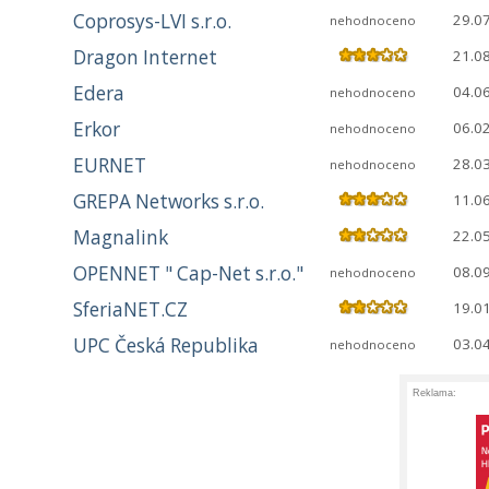
Coprosys-LVI s.r.o.
29.0
nehodnoceno
Dragon Internet
21.0
Edera
04.0
nehodnoceno
Erkor
06.0
nehodnoceno
EURNET
28.0
nehodnoceno
GREPA Networks s.r.o.
11.0
Magnalink
22.0
OPENNET " Cap-Net s.r.o."
08.0
nehodnoceno
SferiaNET.CZ
19.0
UPC Česká Republika
03.0
nehodnoceno
Reklama: