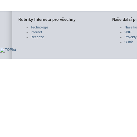
Rubriky Internetu pro všechny
Naše další pr
Technologie
Naše ko
Internet
VoIP
Recenze
Projekty
O nás