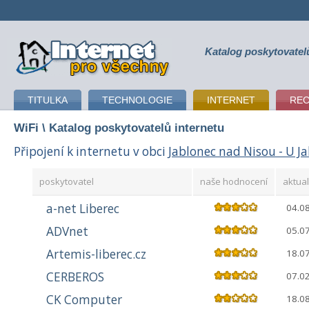
Katalog poskytovatel
připojení k internetu
TITULKA
TECHNOLOGIE
INTERNET
RE
WiFi
\ Katalog poskytovatelů internetu
Připojení k internetu v obci
Jablonec nad Nisou - U J
poskytovatel
naše hodnocení
aktual
a-net Liberec
04.0
ADVnet
05.0
Artemis-liberec.cz
18.0
CERBEROS
07.0
CK Computer
18.0