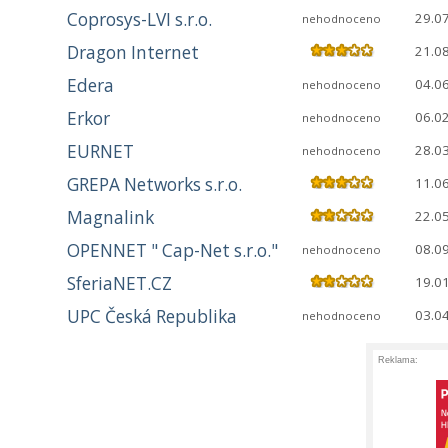
Coprosys-LVI s.r.o.
29.0
nehodnoceno
Dragon Internet
21.0
Edera
04.0
nehodnoceno
Erkor
06.0
nehodnoceno
EURNET
28.0
nehodnoceno
GREPA Networks s.r.o.
11.0
Magnalink
22.0
OPENNET " Cap-Net s.r.o."
08.0
nehodnoceno
SferiaNET.CZ
19.0
UPC Česká Republika
03.0
nehodnoceno
Reklama: