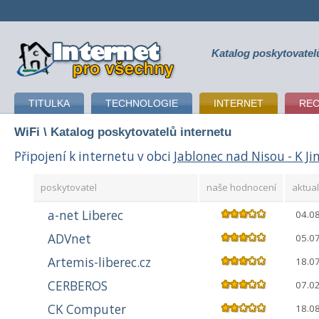
Katalog poskytovatel
připojení k internetu
TITULKA
TECHNOLOGIE
INTERNET
RE
WiFi
\ Katalog poskytovatelů internetu
Připojení k internetu v obci
Jablonec nad Nisou - K Ji
poskytovatel
naše hodnocení
aktual
a-net Liberec
04.0
ADVnet
05.0
Artemis-liberec.cz
18.0
CERBEROS
07.0
CK Computer
18.0