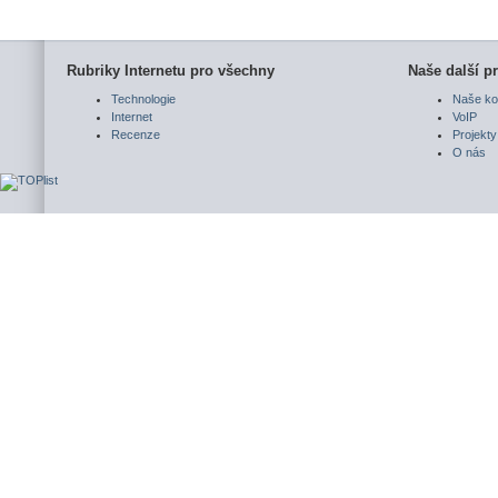
Rubriky Internetu pro všechny
Naše další pr
Technologie
Naše ko
Internet
VoIP
Recenze
Projekty
O nás