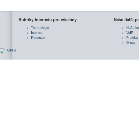
Rubriky Internetu pro všechny
Naše další pr
Technologie
Naše ko
Internet
VoIP
Recenze
Projekty
O nás