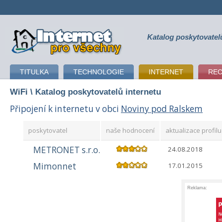
Katalog poskytovatel
připojení k internetu
TITULKA
TECHNOLOGIE
INTERNET
RE
WiFi
\ Katalog poskytovatelů internetu
Připojení k internetu v obci
Noviny pod Ralskem
poskytovatel
naše hodnocení
aktualizace profilu
METRONET s.r.o.
24.08.2018
Mimonnet
17.01.2015
Reklama: