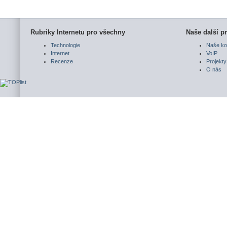
Rubriky Internetu pro všechny
Naše další pr
Technologie
Naše ko
Internet
VoIP
Recenze
Projekty
O nás