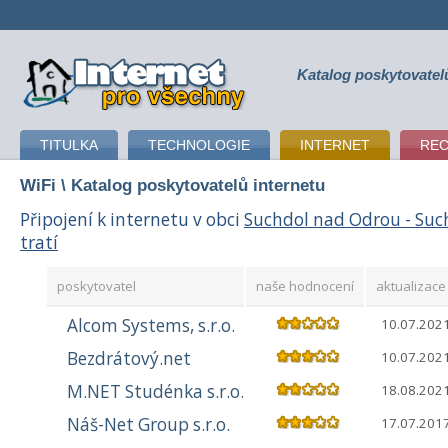
Katalog poskytovatel
připojení k internetu
TITULKA
TECHNOLOGIE
INTERNET
RE
WiFi
\ Katalog poskytovatelů internetu
Připojení k internetu v obci
Suchdol nad Odrou - Suc
tratí
poskytovatel
naše hodnocení
aktualizace 
Alcom Systems, s.r.o.
10.07.202
Bezdrátový.net
10.07.202
M.NET Studénka s.r.o.
18.08.202
Náš-Net Group s.r.o.
17.07.201