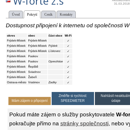
W-forte z.s
Aktualizován
31.03.2018
Úvod
Pokrytí
Ceník
Kontakty
Dostupnost připojení k internetu od společnosti W-
okres
obec
část obce
Wi-Fi
Frýdek-Místek
Frýdek-Místek
✓
Frýdek-Místek
Frýdek-Místek
Frýdek
✓
Frýdek-Místek
Frýdek-Místek
Lískovec
✓
Frýdek-Místek
Paskov
✓
Frýdek-Místek
Paskov
Oprechtice
✓
Frýdek-Místek
Řepiště
✓
Frýdek-Místek
Sviadnov
✓
Frýdek-Místek
Žabeň
✓
Ostrava-město
Vratimov
Zadky
✓
Změřte si rychlost:
Nahlásit neaktuáln
Mám zájem o připojení
SPEEDMETER
údaje
Pokud máte zájem o služby poskytovatele
W-for
pokračujte přímo na
stránky společnosti
, nebo v