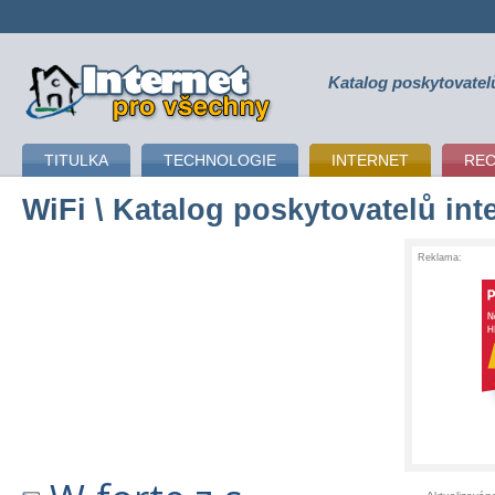
Katalog poskytovatel
připojení k internetu
TITULKA
TECHNOLOGIE
INTERNET
RE
WiFi
\ Katalog poskytovatelů int
Reklama: