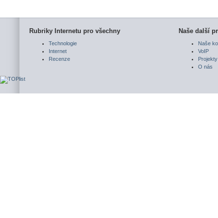
Rubriky Internetu pro všechny
Naše další pr
Technologie
Naše ko
Internet
VoIP
Recenze
Projekty
O nás