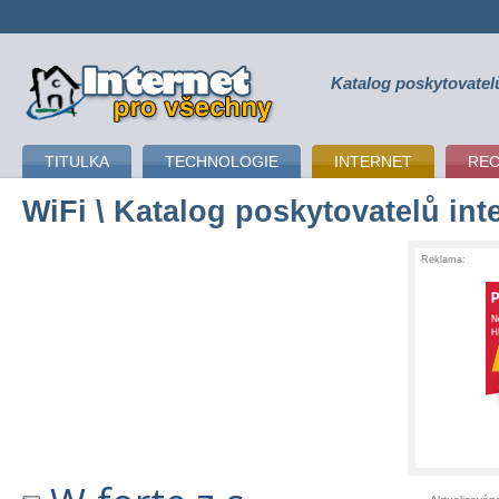
Katalog poskytovatel
připojení k internetu
TITULKA
TECHNOLOGIE
INTERNET
RE
WiFi
\ Katalog poskytovatelů int
Reklama: