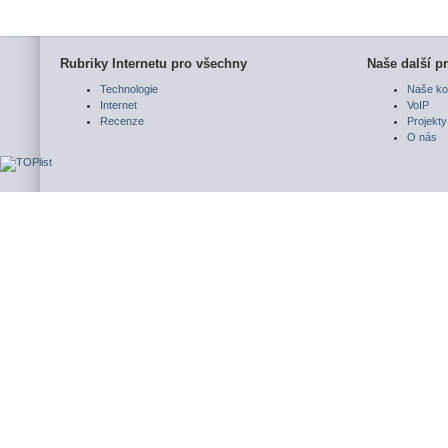
Rubriky Internetu pro všechny
Naše další pr
Technologie
Naše ko
Internet
VoIP
Recenze
Projekty
O nás