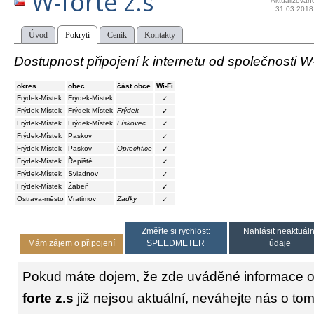
W-forte z.s
Aktualizován
31.03.2018
Úvod
Pokrytí
Ceník
Kontakty
Dostupnost připojení k internetu od společnosti W-
okres
obec
část obce
Wi-Fi
Frýdek-Místek
Frýdek-Místek
✓
Frýdek-Místek
Frýdek-Místek
Frýdek
✓
Frýdek-Místek
Frýdek-Místek
Lískovec
✓
Frýdek-Místek
Paskov
✓
Frýdek-Místek
Paskov
Oprechtice
✓
Frýdek-Místek
Řepiště
✓
Frýdek-Místek
Sviadnov
✓
Frýdek-Místek
Žabeň
✓
Ostrava-město
Vratimov
Zadky
✓
Změřte si rychlost:
Nahlásit neaktuáln
Mám zájem o připojení
SPEEDMETER
údaje
Pokud máte dojem, že zde uváděné informace o
forte z.s
již nejsou aktuální, neváhejte nás o tom