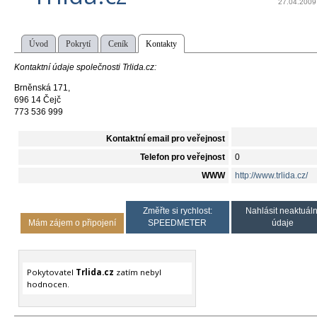
27.04.2009
Úvod
Pokrytí
Ceník
Kontakty
Kontaktní údaje společnosti Trlida.cz:
Brněnská 171,
696 14 Čejč
773 536 999
Kontaktní email pro veřejnost
Telefon pro veřejnost
0
WWW
http://www.trlida.cz/
Změřte si rychlost:
Nahlásit neaktuáln
Mám zájem o připojení
SPEEDMETER
údaje
Pokytovatel
Trlida.cz
zatím nebyl
hodnocen.