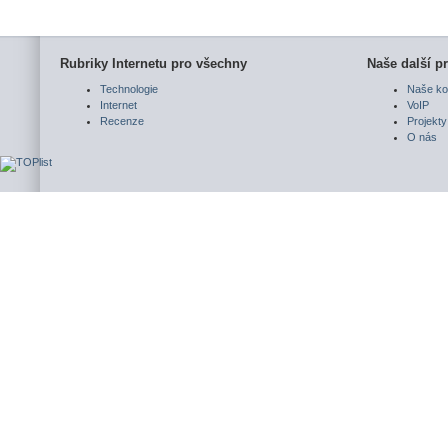
Rubriky Internetu pro všechny
Naše další pr
Technologie
Naše ko
Internet
VoIP
Recenze
Projekty
O nás