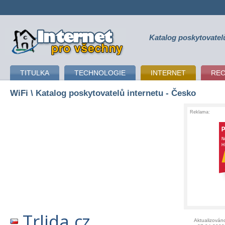
Katalog poskytovatel
připojení k internetu
TITULKA
TECHNOLOGIE
INTERNET
RE
WiFi
\ Katalog poskytovatelů internetu - Česko
Reklama:
Trlida.cz
Aktualizován