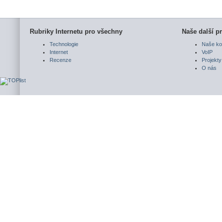
Rubriky Internetu pro všechny
Naše další pr
Technologie
Naše ko
Internet
VoIP
Recenze
Projekty
O nás