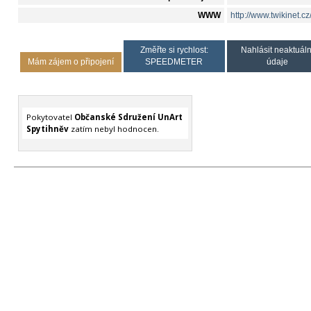
WWW
http://www.twikinet.c
Změřte si rychlost:
Nahlásit neaktuáln
Mám zájem o připojení
SPEEDMETER
údaje
Pokytovatel
Občanské Sdružení UnArt
Spytihněv
zatím nebyl hodnocen.