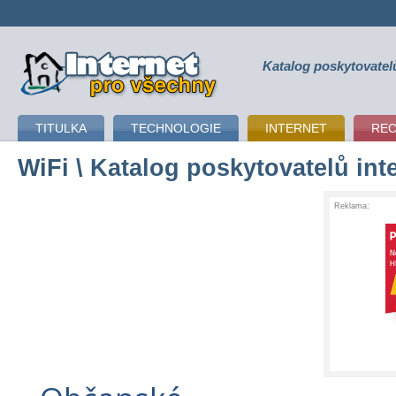
Katalog poskytovatel
připojení k internetu
TITULKA
TECHNOLOGIE
INTERNET
RE
WiFi
\ Katalog poskytovatelů int
Reklama: