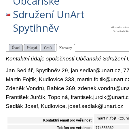
Občanské
Sdružení UnArt
Spytihněv
Aktualizován
07.02.2011
Úvod
Pokrytí
Ceník
Kontakty
Kontaktní údaje společnosti Občanské Sdružení U
Jan Sedlář, Spytihněv 29, jan.sedlar@unart.cz, 
Martin Fojtík, Kudlovice 333, martin.fojtik@unart
Zdeněk Vondrů, Babice 369, zdenek.vondru@una
František Jurčík, Topolná, frantisek.jurcik@unart.
Sedlák Josef, Kudlovice, josef.sedlak@unart.cz
Kontaktní email pro veřejnost
Telefon pro veřejnost
774556362