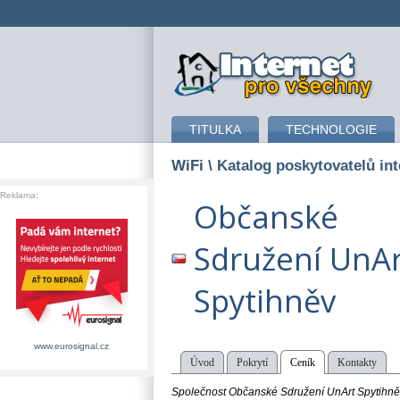
připojení k internetu
TITULKA
TECHNOLOGIE
WiFi
\ Katalog poskytovatelů int
Reklama:
Občanské
Sdružení UnAr
Spytihněv
www.eurosignal.cz
Úvod
Pokrytí
Ceník
Kontakty
Společnost Občanské Sdružení UnArt Spytihněv