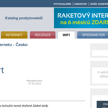
|
|
FOTOGALERIE
KNIHOVNY
NAŠE KONFE
Katalog poskytovatelů
INTERNET
RECENZE
WIFI
SPEEDMETER
ernetu - Česko
t
K vaší 
přiřa
Aktualizováno:
07.02.2011
Hle
 bohužel nemá vložené žádné tarify.