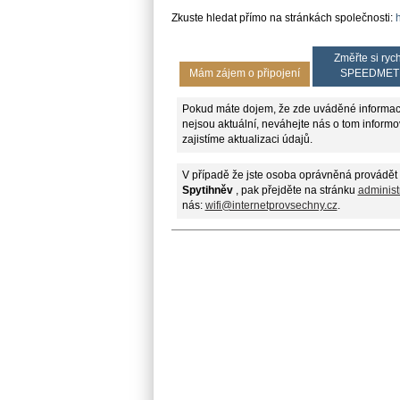
Zkuste hledat přímo na stránkách společnosti:
Změřte si rych
Mám zájem o připojení
SPEEDMET
Pokud máte dojem, že zde uváděné informac
nejsou aktuální, neváhejte nás o tom informo
zajistíme aktualizaci údajů.
V případě že jste osoba oprávněná provádět 
Spytihněv
, pak přejděte na stránku
administ
nás:
wifi@internetprovsechny.cz
.