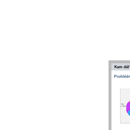
Kam dál
Prohlédn