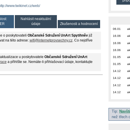
přip
http://www.twikinet.cz/web/
lost:
Nahlásit neaktuální
ER
údaje
Zkušenosti a hodnocení
06.01
ak
e o poskytovateli
Občanské Sdružení UnArt Spytihněv
již
16.06
ak
vat na této adrese:
wifi@internetprovsechny.cz
. Co nejdříve
16.06
ak
16.06
ak
aktualizace u poskytovatele
Občanské Sdružení UnArt
31.05
ak
race
a přihlšte se. Nemáte-li přihlašovací údaje, kontaktujte
31.05
ak
14.12
ak
14.12
ak
14.12
ak
14.12
ak
Tip:
Navšt
než třech 