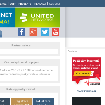
|
|
|
|
RENCE
VOIP
PROJEKTY
REKLAMA
KONTAKT
Partner sekce:
Reklama:
Váš poskytovatel připojení
IP adrese 216.73.217.78 bohužel nemáme
zeného žádného poskytovatele internetu.
Katalog poskytovatelů
www.eurosignal.cz
dat
Registrace
Aktualizace