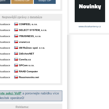
ojení
nového ISP
údajů ISP
Nejnovější zprávy z databáze
tualizace
COMFEEL s.r.o.
www.drzakanteny.cz
tualizace
SELECT SYSTEM, s.r.o.
tualizace
ITBUSINESS, s.r.o.
tualizace
vranet.cz
tualizace
4M Rožnov spol. s r.o.
tualizace
ZděchovNET
tualizace
Corelia.cz
tualizace
SPCom s.r.o.
tualizace
RAAB Computer
tualizace
Rousinovsko.net
ivte sekci VoIP
a porovnejte nabídku více
desítek operátorů!
Reklama: