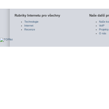
Rubriky Internetu pro všechny
Naše další pr
Technologie
Naše ko
Internet
VoIP
Recenze
Projekty
O nás