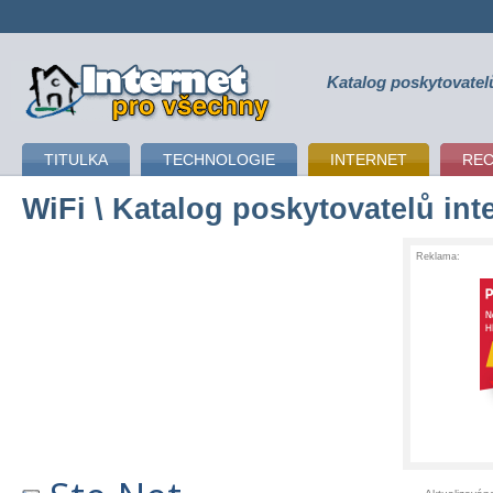
Katalog poskytovatel
připojení k internetu
TITULKA
TECHNOLOGIE
INTERNET
RE
WiFi
\ Katalog poskytovatelů int
Reklama: