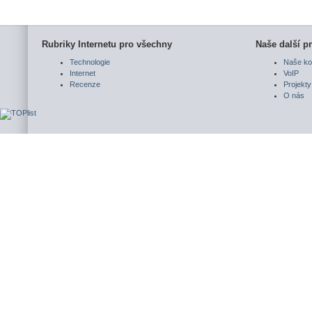
Rubriky Internetu pro všechny
Naše další pr
Technologie
Naše ko
Internet
VoIP
Recenze
Projekty
O nás