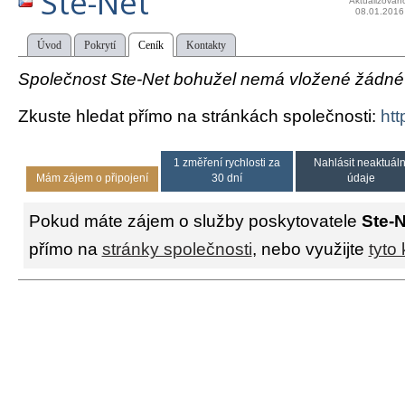
Ste-Net
Aktualizován
08.01.2016
Úvod
Pokrytí
Ceník
Kontakty
Společnost Ste-Net bohužel nemá vložené žádné t
Zkuste hledat přímo na stránkách společnosti:
htt
1 změření rychlosti za
Nahlásit neaktuáln
Mám zájem o připojení
30 dní
údaje
Pokud máte zájem o služby poskytovatele
Ste-N
přímo na
stránky společnosti
, nebo využijte
tyto