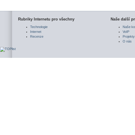
Rubriky Internetu pro všechny
Naše další pr
Technologie
Naše ko
Internet
VoIP
Recenze
Projekty
O nás