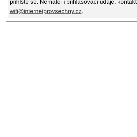
přihlšte se. Nemáte-li přihlašovací údaje, kontakt
wifi@internetprovsechny.cz
.