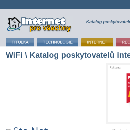
Katalog poskytovatel
připojení k internetu
TITULKA
TECHNOLOGIE
INTERNET
RE
WiFi
\ Katalog poskytovatelů int
Reklama: