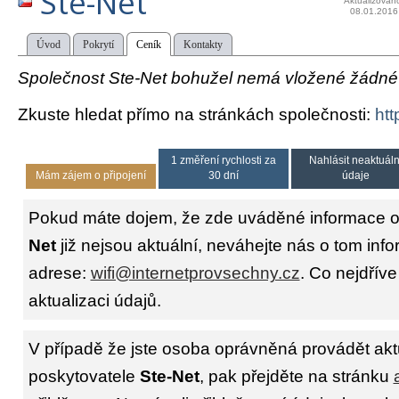
Ste-Net
Aktualizován
08.01.2016
Úvod
Pokrytí
Ceník
Kontakty
Společnost Ste-Net bohužel nemá vložené žádné t
Zkuste hledat přímo na stránkách společnosti:
htt
1 změření rychlosti za
Nahlásit neaktuáln
Mám zájem o připojení
30 dní
údaje
Pokud máte dojem, že zde uváděné informace o
Net
již nejsou aktuální, neváhejte nás o tom info
adrese:
wifi@internetprovsechny.cz
. Co nejdříve
aktualizaci údajů.
V případě že jste osoba oprávněná provádět akt
poskytovatele
Ste-Net
, pak přejděte na stránku