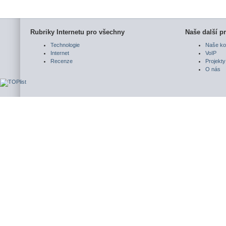
Rubriky Internetu pro všechny
Naše další pr
Technologie
Naše ko
Internet
VoIP
Recenze
Projekty
O nás