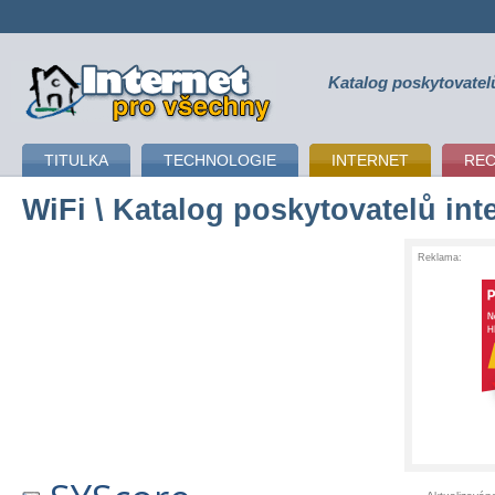
Katalog poskytovatel
připojení k internetu
TITULKA
TECHNOLOGIE
INTERNET
RE
WiFi
\ Katalog poskytovatelů int
Reklama: