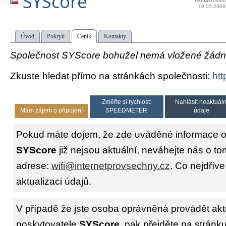
SYScore
Aktualizován
19.05.2009
Úvod
Pokrytí
Ceník
Kontakty
Společnost SYScore bohužel nemá vložené žádné 
Zkuste hledat přímo na stránkách společnosti:
htt
Změřte si rychlost:
Nahlásit neaktuáln
Mám zájem o připojení
SPEEDMETER
údaje
Pokud máte dojem, že zde uváděné informace o 
SYScore
již nejsou aktuální, neváhejte nás o to
adrese:
wifi@internetprovsechny.cz
. Co nejdříve
aktualizaci údajů.
V případě že jste osoba oprávněná provádět akt
poskytovatele
SYScore
, pak přejděte na stránk