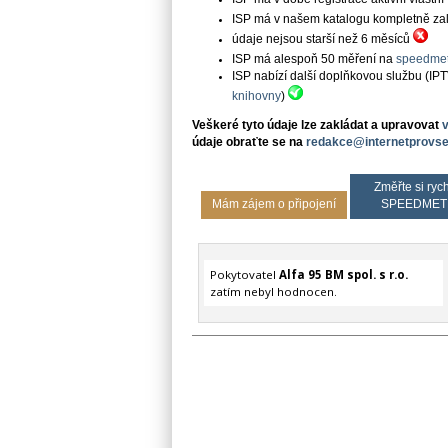
ISP má v našem katalogu kompletně založe
údaje nejsou starší než 6 měsíců
ISP má alespoň 50 měření na
speedmet
ISP nabízí další doplňkovou službu (IP
knihovny
)
Veškeré tyto údaje lze zakládat a upravovat
údaje obraťte se na
redakce@internetprovse
Změřte si rych
Mám zájem o připojení
SPEEDMET
Pokytovatel
Alfa 95 BM spol. s r.o.
zatím nebyl hodnocen.