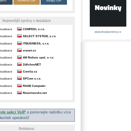
ojení
nového ISP
údajů ISP
Nejnovější zprávy z databáze
tualizace
COMFEEL s.r.o.
www.drzakanteny.cz
tualizace
SELECT SYSTEM, s.r.o.
tualizace
ITBUSINESS, s.r.o.
tualizace
vranet.cz
tualizace
4M Rožnov spol. s r.o.
tualizace
ZděchovNET
tualizace
Corelia.cz
tualizace
SPCom s.r.o.
tualizace
RAAB Computer
tualizace
Rousinovsko.net
ivte sekci VoIP
a porovnejte nabídku více
desítek operátorů!
Reklama: