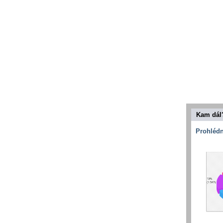
Kam dál
Prohlédn