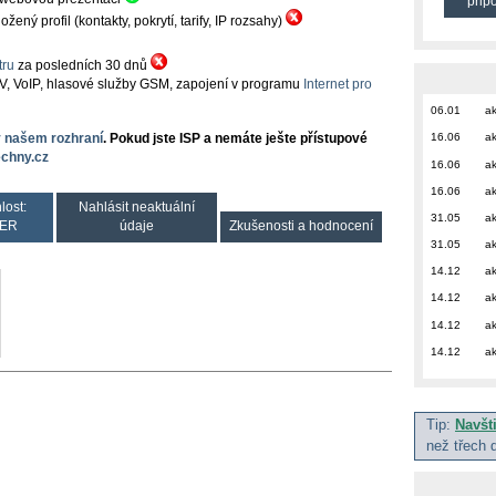
přip
ný profil (kontakty, pokrytí, tarify, IP rozsahy)
ru
za posledních 30 dnů
TV, VoIP, hlasové služby GSM, zapojení v programu
Internet pro
06.01
ak
16.06
ak
v našem rozhraní
. Pokud jste ISP a nemáte ješte přístupové
chny.cz
16.06
ak
16.06
ak
lost:
Nahlásit neaktuální
31.05
ak
ER
údaje
Zkušenosti a hodnocení
31.05
ak
14.12
ak
14.12
ak
14.12
ak
14.12
ak
Tip:
Navšt
než třech 