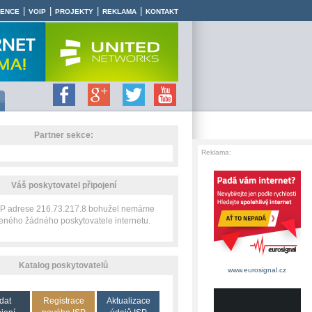
|
|
|
|
RENCE
VOIP
PROJEKTY
REKLAMA
KONTAKT
Partner sekce:
Reklama:
Váš poskytovatel připojení
 IP adrese 216.73.217.8 bohužel nemáme
zeného žádného poskytovatele internetu.
Katalog poskytovatelů
www.eurosignal.cz
dat
Registrace
Aktualizace