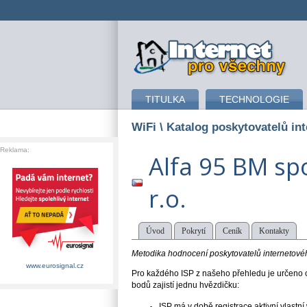
připojení k internetu
TITULKA
TECHNOLOGIE
WiFi
\ Katalog poskytovatelů int
Reklama:
Alfa 95 BM spo
r.o.
Úvod
Pokrytí
Ceník
Kontakty
Metodika hodnocení poskytovatelů internetového
www.eurosignal.cz
Pro každého ISP z našeho přehledu je určeno o
bodů zajistí jednu hvězdičku:
ISP má v době registrace aktivní vlast