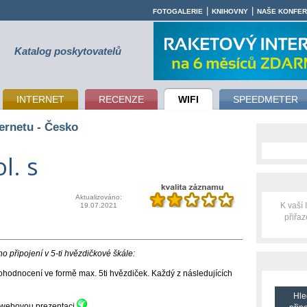
|
|
FOTOGALERIE
KNIHOVNY
NAŠE KONFE
Katalog poskytovatelů
INTERNET
RECENZE
WIFI
SPEEDMETER
ernetu - Česko
l. s
Aktualizováno:
K vaší
19.07.2021
přiřa
 připojení v 5-ti hvězdičkové škále:
hodnocení ve formě max. 5ti hvězdiček. Každý z následujících
Hle
ní webovou prezentaci