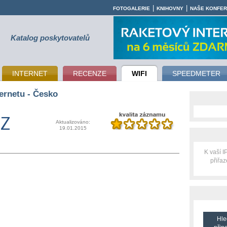
|
|
FOTOGALERIE
KNIHOVNY
NAŠE KONFE
Katalog poskytovatelů
INTERNET
RECENZE
WIFI
SPEEDMETER
ernetu - Česko
Z
Aktualizováno:
19.01.2015
K vaší 
přiřa
Hle