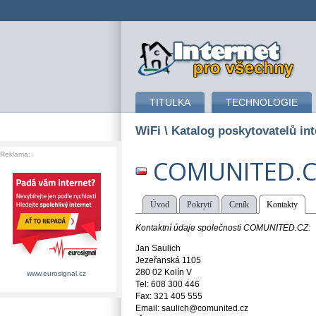
připojení k internetu
TITULKA
TECHNOLOGIE
WiFi
\ Katalog poskytovatelů int
Reklama:
COMUNITED.C
Úvod
Pokrytí
Ceník
Kontakty
Kontaktní údaje společnosti COMUNITED.CZ:
Jan Saulich
Jezeřanská 1105
280 02 Kolín V
www.eurosignal.cz
Tel: 608 300 446
Fax: 321 405 555
Email: saulich@comunited.cz