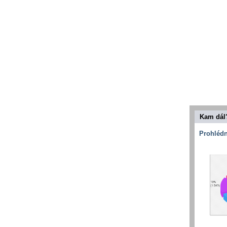
Kam dál
Prohlédn