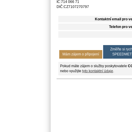
IČ:714 066 71
DIČ:CZ7107270797
Kontaktní email pro v
Telefon pro v
Změřte si rych
Mám zájem o připojení
SPEEDMET
Pokud máte zájem o služby poskytovatele
C
nebo využijte
tyto kontaktní údaje
.