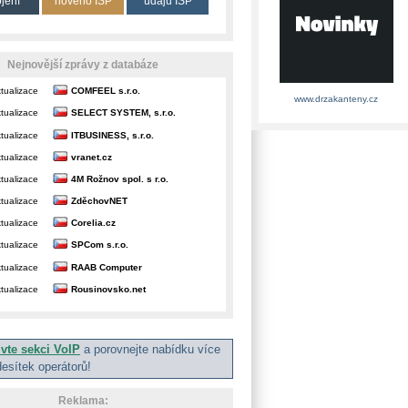
ojení
nového ISP
údajů ISP
Nejnovější zprávy z databáze
tualizace
COMFEEL s.r.o.
www.drzakanteny.cz
tualizace
SELECT SYSTEM, s.r.o.
tualizace
ITBUSINESS, s.r.o.
tualizace
vranet.cz
tualizace
4M Rožnov spol. s r.o.
tualizace
ZděchovNET
tualizace
Corelia.cz
tualizace
SPCom s.r.o.
tualizace
RAAB Computer
tualizace
Rousinovsko.net
ivte sekci VoIP
a porovnejte nabídku více
desítek operátorů!
Reklama: