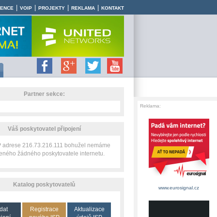
|
|
|
|
RENCE
VOIP
PROJEKTY
REKLAMA
KONTAKT
Partner sekce:
Reklama:
Váš poskytovatel připojení
IP adrese 216.73.216.111 bohužel nemáme
zeného žádného poskytovatele internetu.
Katalog poskytovatelů
www.eurosignal.cz
dat
Registrace
Aktualizace