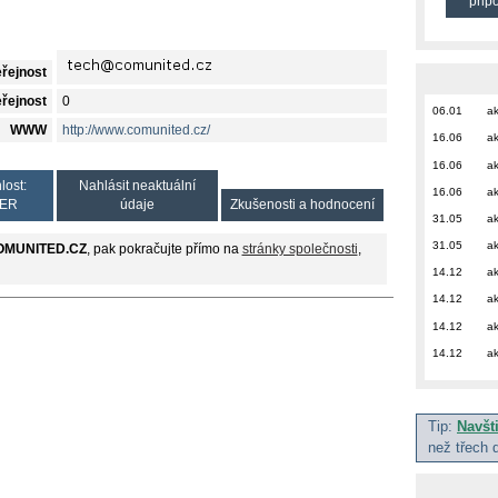
přip
eřejnost
eřejnost
0
06.01
ak
WWW
http://www.comunited.cz/
16.06
ak
16.06
ak
lost:
Nahlásit neaktuální
16.06
ak
ER
údaje
Zkušenosti a hodnocení
31.05
ak
31.05
ak
OMUNITED.CZ
, pak pokračujte přímo na
stránky společnosti
,
14.12
ak
14.12
ak
14.12
ak
14.12
ak
Tip:
Navšt
než třech 