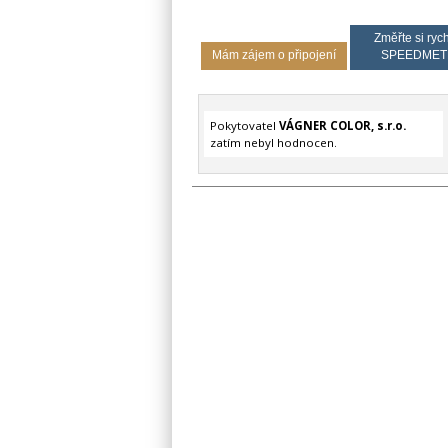
Změřte si rych
Mám zájem o připojení
SPEEDMET
Pokytovatel
VÁGNER COLOR, s.r.o.
zatím nebyl hodnocen.