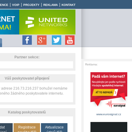
|
|
|
|
RENCE
VOIP
PROJEKTY
REKLAMA
KONTAKT
Partner sekce:
Reklama:
Váš poskytovatel připojení
IP adrese 216.73.216.237 bohužel nemáme
zeného žádného poskytovatele internetu.
Katalog poskytovatelů
www.eurosignal.cz
dat
Registrace
Aktualizace