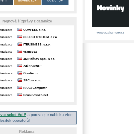
ojení
nového ISP
údajů ISP
Nejnovější zprávy z databáze
tualizace
COMFEEL s.r.o.
www.drzakanteny.cz
tualizace
SELECT SYSTEM, s.r.o.
tualizace
ITBUSINESS, s.r.o.
tualizace
vranet.cz
tualizace
4M Rožnov spol. s r.o.
tualizace
ZděchovNET
tualizace
Corelia.cz
tualizace
SPCom s.r.o.
tualizace
RAAB Computer
tualizace
Rousinovsko.net
ivte sekci VoIP
a porovnejte nabídku více
desítek operátorů!
Reklama: