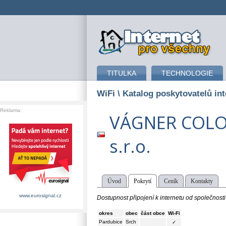
připojení k internetu
TITULKA
TECHNOLOGIE
WiFi
\ Katalog poskytovatelů int
Reklama:
VÁGNER COLO
s.r.o.
Úvod
Pokrytí
Ceník
Kontakty
www.eurosignal.cz
Dostupnost připojení k internetu od společnos
okres
obec
část obce
Wi-Fi
Pardubice
Srch
✓