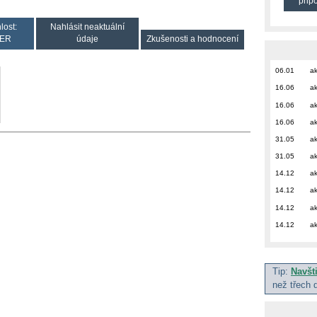
přip
lost:
Nahlásit neaktuální
ER
údaje
Zkušenosti a hodnocení
06.01
ak
16.06
ak
16.06
ak
16.06
ak
31.05
ak
31.05
ak
14.12
ak
14.12
ak
14.12
ak
14.12
ak
Tip:
Navšt
než třech 