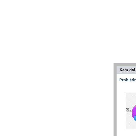
Kam dál
Prohlédn