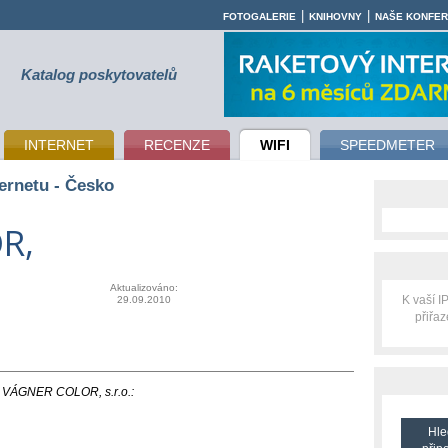
|
|
FOTOGALERIE
KNIHOVNY
NAŠE KONFE
Katalog poskytovatelů
INTERNET
RECENZE
WIFI
SPEEDMETER
ernetu - Česko
R,
Aktualizováno:
K vaší 
29.09.2010
přiřa
ti VÁGNER COLOR, s.r.o.:
Hle