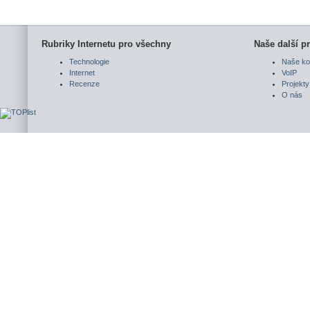
Rubriky Internetu pro všechny
Naše další pr
Technologie
Naše ko
Internet
VoIP
Recenze
Projekty
O nás