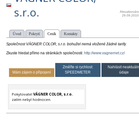
s.r.o.
Aktualizován
29.09.2010
Úvod
Pokrytí
Ceník
Kontakty
Společnost VÁGNER COLOR, s.r.o. bohužel nemá vložené žádné tarify.
Zkuste hledat přímo na stránkách společnosti:
http://www.vagnernet.cz/
Změřte si rychlost:
Nahlásit neaktuáln
Mám zájem o připojení
SPEEDMETER
údaje
Pokytovatel
VÁGNER COLOR, s.r.o.
zatím nebyl hodnocen.