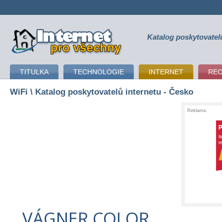
Katalog poskytovatel
připojení k internetu
TITULKA
TECHNOLOGIE
INTERNET
RE
WiFi
\ Katalog poskytovatelů internetu - Česko
Reklama:
VÁGNER COLOR,