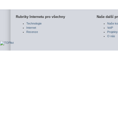
Rubriky Internetu pro všechny
Naše další pr
Technologie
Naše ko
Internet
VoIP
Recenze
Projekty
O nás