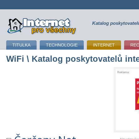
Katalog poskytovatel
připojení k internetu
TITULKA
TECHNOLOGIE
INTERNET
RE
WiFi
\ Katalog poskytovatelů int
Reklama: