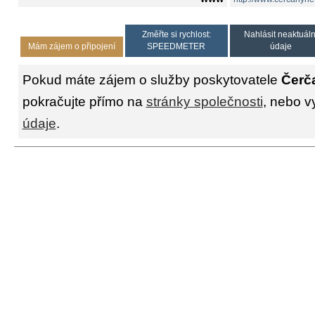
Změřte si rychlost:
Nahlásit neaktuáln
Mám zájem o připojení
SPEEDMETER
údaje
Pokud máte zájem o služby poskytovatele
Čerč
pokračujte přímo na
stránky společnosti
, nebo v
údaje
.