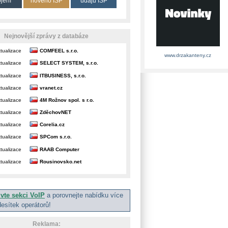
ojení
nového ISP
údajů ISP
Nejnovější zprávy z databáze
tualizace
COMFEEL s.r.o.
www.drzakanteny.cz
tualizace
SELECT SYSTEM, s.r.o.
tualizace
ITBUSINESS, s.r.o.
tualizace
vranet.cz
tualizace
4M Rožnov spol. s r.o.
tualizace
ZděchovNET
tualizace
Corelia.cz
tualizace
SPCom s.r.o.
tualizace
RAAB Computer
tualizace
Rousinovsko.net
ivte sekci VoIP
a porovnejte nabídku více
desítek operátorů!
Reklama: