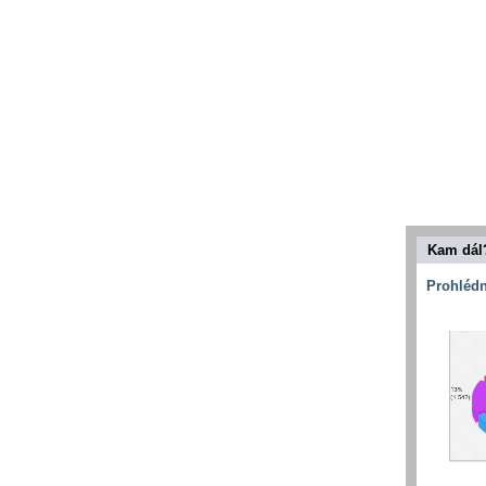
Kam dál
Prohlédn