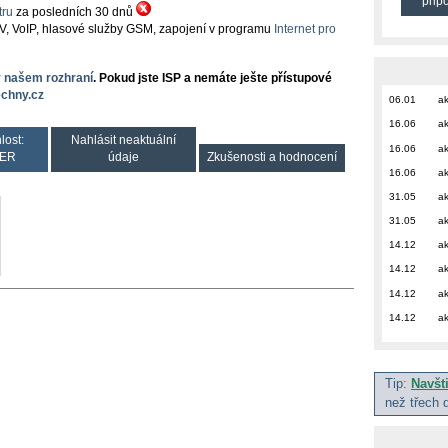
přip
ru
za posledních 30 dnů
TV, VoIP, hlasové služby GSM, zapojení v programu
Internet pro
v našem rozhraní
. Pokud jste ISP a nemáte ješte přístupové
chny.cz
06.01
ak
16.06
ak
lost:
Nahlásit neaktuální
16.06
ak
ER
údaje
Zkušenosti a hodnocení
16.06
ak
31.05
ak
31.05
ak
14.12
ak
14.12
ak
14.12
ak
14.12
ak
Tip:
Navšt
než třech 