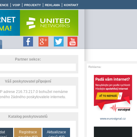
|
|
|
|
RENCE
VOIP
PROJEKTY
REKLAMA
KONTAKT
Partner sekce:
Reklama:
Váš poskytovatel připojení
 IP adrese 216.73.217.0 bohužel nemáme
zeného žádného poskytovatele internetu.
Katalog poskytovatelů
www.eurosignal.cz
dat
Registrace
Aktualizace