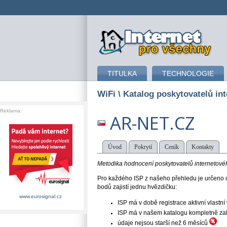
připojení k internetu
TITULKA
TECHNOLOGIE
WiFi
\ Katalog poskytovatelů int
Reklama:
AR-NET.CZ
Úvod
Pokrytí
Ceník
Kontakty
Metodika hodnocení poskytovatelů internetového
Pro každého ISP z našeho přehledu je určeno o
bodů zajistí jednu hvězdičku:
www.eurosignal.cz
ISP má v době registrace aktivní vlast
ISP má v našem katalogu kompletně založe
údaje nejsou starší než 6 měsíců