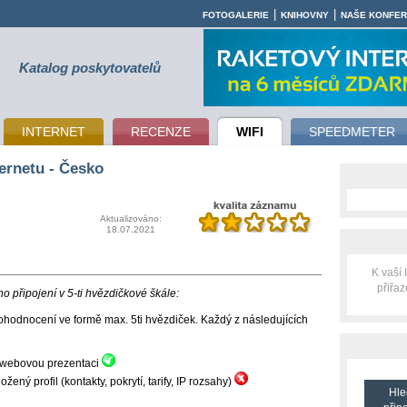
|
|
FOTOGALERIE
KNIHOVNY
NAŠE KONFE
Katalog poskytovatelů
INTERNET
RECENZE
WIFI
SPEEDMETER
ernetu - Česko
Aktualizováno:
18.07.2021
K vaší
přiřa
 připojení v 5-ti hvězdičkové škále:
hodnocení ve formě max. 5ti hvězdiček. Každý z následujících
ní webovou prezentaci
ný profil (kontakty, pokrytí, tarify, IP rozsahy)
Hle