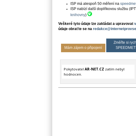
ISP má alespoň 50 měření na
speedmet
ISP nabízí další doplňkovou službu (IP
knihovny
)
Veškeré tyto údaje lze zakládat a upravovat
údaje obraťte se na
redakce@internetprovse
Změřte si rych
Mám zájem o připojení
SPEEDMET
Pokytovatel
AR-NET.CZ
zatím nebyl
hodnocen.