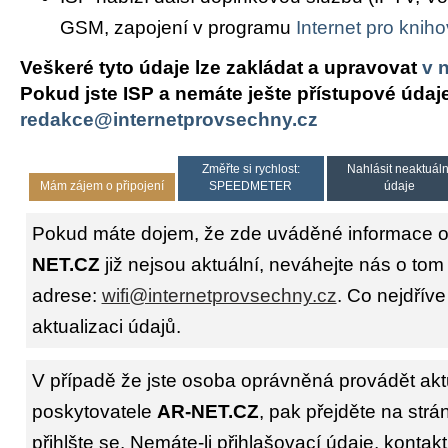
GSM, zapojení v programu
Internet pro knih
Veškeré tyto údaje lze zakládat a upravovat
v 
Pokud jste ISP a nemáte ješte přístupové údaj
redakce@internetprovsechny.cz
Změřte si rychlost:
Nahlásit neaktuáln
Mám zájem o připojení
SPEEDMETER
údaje
Pokud máte dojem, že zde uváděné informace o
NET.CZ
již nejsou aktuální, neváhejte nás o tom
adrese:
wifi@internetprovsechny.cz
. Co nejdříve
aktualizaci údajů.
V případě že jste osoba oprávněná provádět akt
poskytovatele
AR-NET.CZ
, pak přejděte na str
přihlšte se. Nemáte-li přihlašovací údaje, kontakt