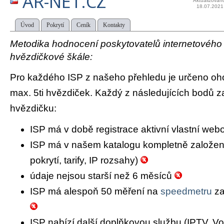
AR-NET.CZ
Aktualizován
18.07.2021
Úvod
Pokrytí
Ceník
Kontakty
Metodika hodnocení poskytovatelů internetového př
hvězdičkové škále:
Pro každého ISP z našeho přehledu je určeno oh
max. 5ti hvězdiček. Každý z následujících bodů za
hvězdičku:
ISP má v době registrace aktivní vlastní we
ISP má v našem katalogu kompletně založený 
pokrytí, tarify, IP rozsahy)
údaje nejsou starší než 6 měsíců
ISP má alespoň 50 měření na
speedmetru
za
ISP nabízí další doplňkovou službu (IPTV, Vo