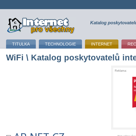
Katalog poskytovatel
připojení k internetu
TITULKA
TECHNOLOGIE
INTERNET
RE
WiFi
\ Katalog poskytovatelů int
Reklama: