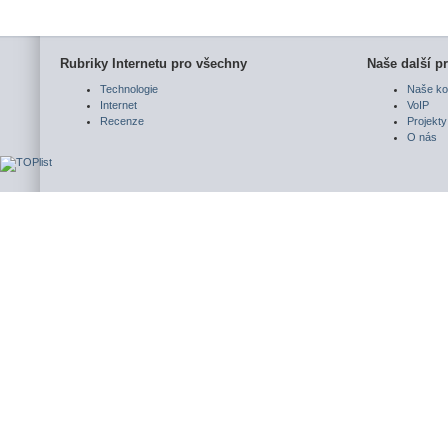
Rubriky Internetu pro všechny
Naše další pr
Technologie
Naše ko
Internet
VoIP
Recenze
Projekty
O nás