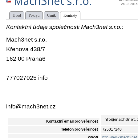
Mach3net s.r.o.
Aktualizován
26.03.2015
Úvod
Pokrytí
Ceník
Kontakty
Kontaktní údaje společnosti Mach3net s.r.o.:
Mach3net s.r.o.
Křenova 438/7
162 00 Praha6
777027025 info
info@mach3net.cz
Kontaktní email pro veřejnost
Telefon pro veřejnost
725017240
WWW
http://www.mach3net.