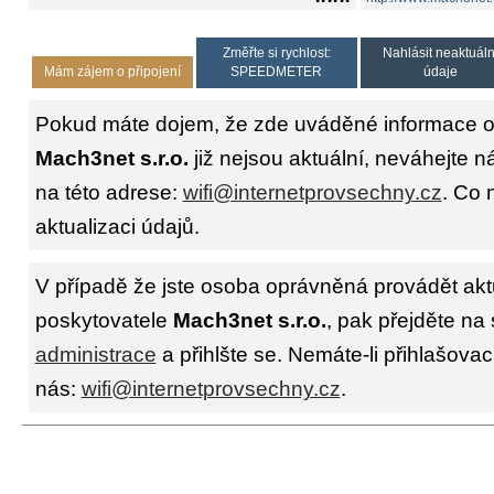
Změřte si rychlost:
Nahlásit neaktuáln
Mám zájem o připojení
SPEEDMETER
údaje
Pokud máte dojem, že zde uváděné informace o 
Mach3net s.r.o.
již nejsou aktuální, neváhejte n
na této adrese:
wifi@internetprovsechny.cz
. Co 
aktualizaci údajů.
V případě že jste osoba oprávněná provádět akt
poskytovatele
Mach3net s.r.o.
, pak přejděte na
administrace
a přihlšte se. Nemáte-li přihlašovac
nás:
wifi@internetprovsechny.cz
.