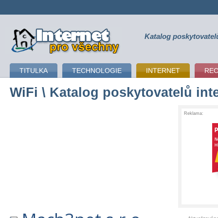
Katalog poskytovatel
připojení k internetu
TITULKA
TECHNOLOGIE
INTERNET
RE
WiFi
\ Katalog poskytovatelů int
Reklama: