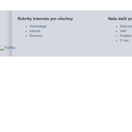
Rubriky Internetu pro všechny
Naše další pr
Technologie
Naše ko
Internet
VoIP
Recenze
Projekty
O nás