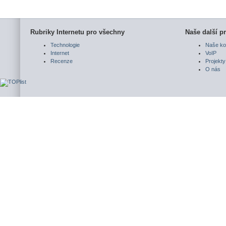
Rubriky Internetu pro všechny
Naše další pr
Technologie
Naše ko
Internet
VoIP
Recenze
Projekty
O nás