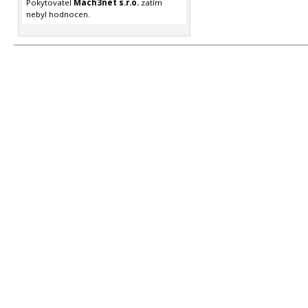
Pokytovatel
Mach3net s.r.o.
zatím
nebyl hodnocen.