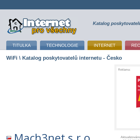
Katalog poskytovatel
připojení k internetu
TITULKA
TECHNOLOGIE
INTERNET
RE
WiFi
\ Katalog poskytovatelů internetu - Česko
Reklama:
Mach3net s.r.o.
Aktualizován