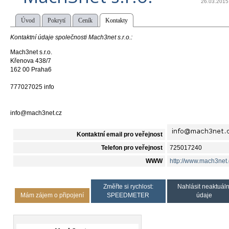
26.03.2015
Úvod
Pokrytí
Ceník
Kontakty
Kontaktní údaje společnosti Mach3net s.r.o.:
Mach3net s.r.o.
Křenova 438/7
162 00 Praha6
777027025 info
info@mach3net.cz
Kontaktní email pro veřejnost
Telefon pro veřejnost
725017240
WWW
http://www.mach3net.
Změřte si rychlost:
Nahlásit neaktuáln
Mám zájem o připojení
SPEEDMETER
údaje