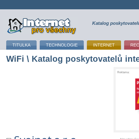
Katalog poskytovatel
připojení k internetu
TITULKA
TECHNOLOGIE
INTERNET
RE
WiFi
\ Katalog poskytovatelů int
Reklama: