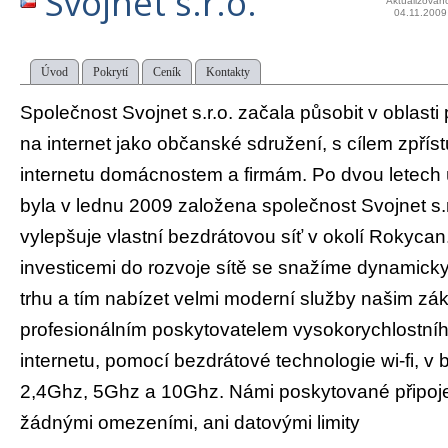
Svojnet s.r.o.
Aktualizován
04.11.2009
Úvod
Pokrytí
Ceník
Kontakty
Společnost Svojnet s.r.o. začala působit v oblasti
na internet jako občanské sdružení, s cílem zpříst
internetu domácnostem a firmám. Po dvou letech
byla v lednu 2009 založena společnost Svojnet s.r
vylepšuje vlastní bezdrátovou síť v okolí Rokycan
investicemi do rozvoje sítě se snažíme dynamicky
trhu a tím nabízet velmi moderní služby našim z
profesionálním poskytovatelem vysokorychlostního
internetu, pomocí bezdrátové technologie wi-fi, 
2,4Ghz, 5Ghz a 10Ghz. Námi poskytované připoje
žádnými omezeními, ani datovými limity