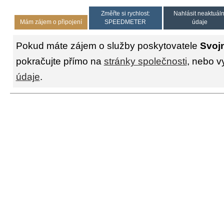
Změřte si rychlost:
Nahlásit neaktuáln
Mám zájem o připojení
SPEEDMETER
údaje
Pokud máte zájem o služby poskytovatele
Svojn
pokračujte přímo na
stránky společnosti
, nebo v
údaje
.