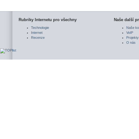
Rubriky Internetu pro všechny
Naše další pr
Technologie
Naše ko
Internet
VoIP
Recenze
Projekty
O nás