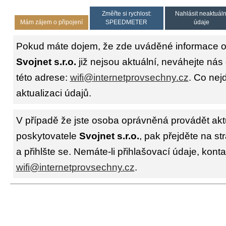
Změřte si rychlost:
Nahlásit neaktuáln
Mám zájem o připojení
SPEEDMETER
údaje
Pokud máte dojem, že zde uváděné informace o 
Svojnet s.r.o.
již nejsou aktuální, neváhejte nás
této adrese:
wifi@internetprovsechny.cz
. Co nejd
aktualizaci údajů.
V případě že jste osoba oprávněná provádět akt
poskytovatele
Svojnet s.r.o.
, pak přejděte na s
a přihlšte se. Nemáte-li přihlašovací údaje, konta
wifi@internetprovsechny.cz
.