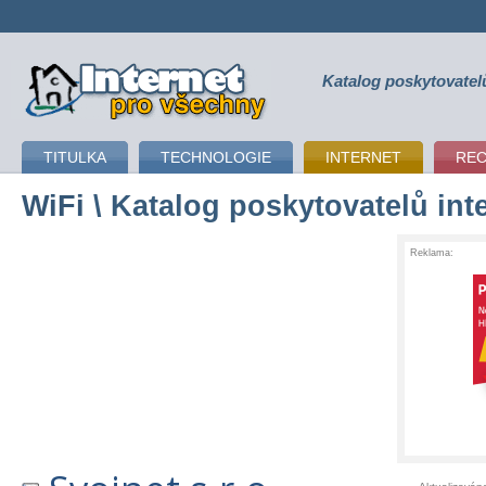
Katalog poskytovatel
připojení k internetu
TITULKA
TECHNOLOGIE
INTERNET
RE
WiFi
\ Katalog poskytovatelů int
Reklama: