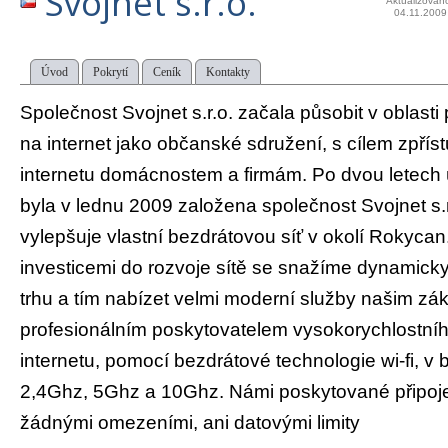
Svojnet s.r.o.
Aktualizován
04.11.2009
Úvod
Pokrytí
Ceník
Kontakty
Společnost Svojnet s.r.o. začala působit v oblasti
na internet jako občanské sdružení, s cílem zpříst
internetu domácnostem a firmám. Po dvou letech
byla v lednu 2009 založena společnost Svojnet s.r
vylepšuje vlastní bezdrátovou síť v okolí Rokycan
investicemi do rozvoje sítě se snažíme dynamicky
trhu a tím nabízet velmi moderní služby našim z
profesionálním poskytovatelem vysokorychlostního
internetu, pomocí bezdrátové technologie wi-fi, 
2,4Ghz, 5Ghz a 10Ghz. Námi poskytované připoje
žádnými omezeními, ani datovými limity