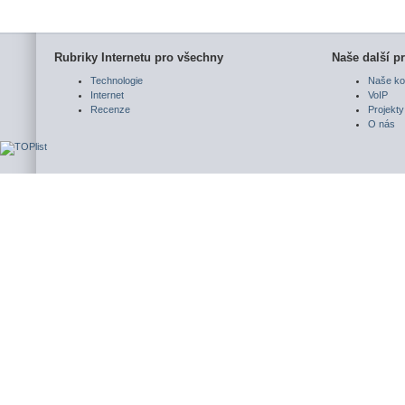
Rubriky Internetu pro všechny
Naše další pr
Technologie
Naše ko
Internet
VoIP
Recenze
Projekty
O nás