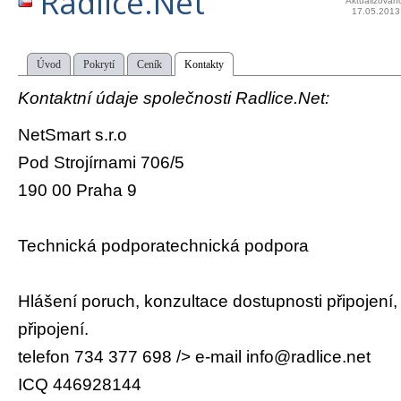
Radlice.Net
Aktualizován
17.05.2013
Úvod
Pokrytí
Ceník
Kontakty
Kontaktní údaje společnosti Radlice.Net:
NetSmart s.r.o
Pod Strojírnami 706/5
190 00 Praha 9
Technická podporatechnická podpora
Hlášení poruch, konzultace dostupnosti připojen
připojení.
telefon 734 377 698 /> e-mail info@radlice.net
ICQ 446928144