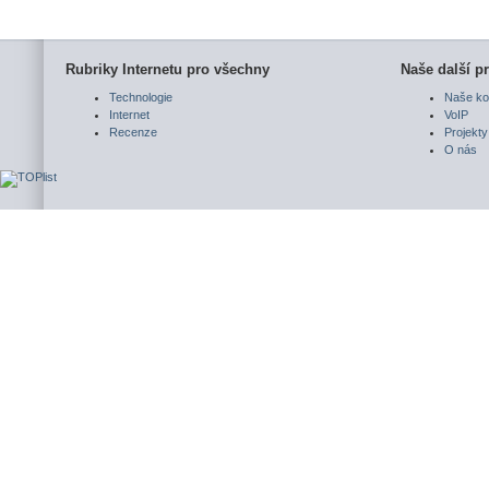
Rubriky Internetu pro všechny
Naše další pr
Technologie
Naše ko
Internet
VoIP
Recenze
Projekty
O nás