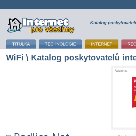
Katalog poskytovatel
připojení k internetu
TITULKA
TECHNOLOGIE
INTERNET
RE
WiFi
\ Katalog poskytovatelů int
Reklama: