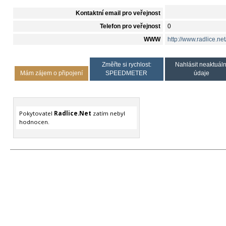
Kontaktní email pro veřejnost
Telefon pro veřejnost
0
WWW
http://www.radlice.net
Změřte si rychlost:
Nahlásit neaktuáln
Mám zájem o připojení
SPEEDMETER
údaje
Pokytovatel
Radlice.Net
zatím nebyl
hodnocen.