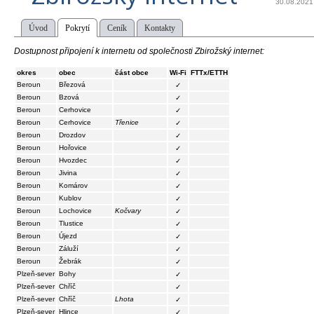
30.08.2021
Úvod
Pokrytí
Ceník
Kontakty
Dostupnost připojení k internetu od společnosti Zbirožský internet:
okres
obec
část obce
Wi-Fi
FTTx/ETTH
Beroun
Březová
✓
Beroun
Bzová
✓
Beroun
Cerhovice
✓
Beroun
Cerhovice
Třenice
✓
Beroun
Drozdov
✓
Beroun
Hořovice
✓
Beroun
Hvozdec
✓
Beroun
Jivina
✓
Beroun
Komárov
✓
Beroun
Kublov
✓
Beroun
Lochovice
Kočvary
✓
Beroun
Tlustice
✓
Beroun
Újezd
✓
Beroun
Záluží
✓
Beroun
Žebrák
✓
Plzeň-sever
Bohy
✓
Plzeň-sever
Chříč
✓
Plzeň-sever
Chříč
Lhota
✓
Plzeň-sever
Hlince
✓