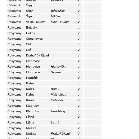
Rakovník
Šípy
✓
Rakovník
Šípy
Bělbožice
✓
Rakovník
Šípy
Milíčov
✓
Rakovník
Velká Buková
Malá Buková
✓
Rokycany
Bujesily
✓
Rokycany
Cekov
✓
Rokycany
Cheznovice
✓
Rokycany
Chlum
✓
Rokycany
Čilá
✓
Rokycany
Drahoňův Újezd
✓
Rokycany
Hlohovice
✓
Rokycany
Hlohovice
Hlohovičky
✓
Rokycany
Hlohovice
Svinná
✓
Rokycany
Hradiště
✓
Rokycany
Kařez
✓
Rokycany
Kařez
Borek
✓
Rokycany
Kařez
Malý Újezd
✓
Rokycany
Kařez
Pětidomí
✓
Rokycany
Kladruby
✓
Rokycany
Kladruby
Hřešihlavy
✓
Rokycany
Líšná
✓
Rokycany
Líšná
Letná
✓
Rokycany
Mlečice
✓
Rokycany
Mlečice
Prašný Újezd
✓