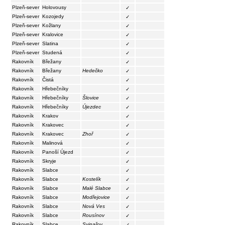
Plzeň-sever
Holovousy
✓
Plzeň-sever
Kozojedy
✓
Plzeň-sever
Kožlany
✓
Plzeň-sever
Kralovice
✓
Plzeň-sever
Slatina
✓
Plzeň-sever
Studená
✓
Rakovník
Břežany
✓
Rakovník
Břežany
Hedečko
✓
Rakovník
Čistá
✓
Rakovník
Hřebečníky
✓
Rakovník
Hřebečníky
Šlovice
✓
Rakovník
Hřebečníky
Újezdec
✓
Rakovník
Krakov
✓
Rakovník
Krakovec
✓
Rakovník
Krakovec
Zhoř
✓
Rakovník
Malinová
✓
Rakovník
Panoší Újezd
✓
Rakovník
Skryje
✓
Rakovník
Slabce
✓
Rakovník
Slabce
Kostelík
✓
Rakovník
Slabce
Malé Slabce
✓
Rakovník
Slabce
Modřejovice
✓
Rakovník
Slabce
Nová Ves
✓
Rakovník
Slabce
Rousínov
✓
Rakovník
Slabce
Svinařov
✓