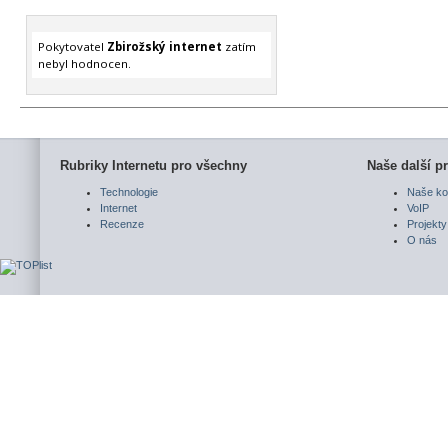
Pokytovatel
Zbirožský internet
zatím
nebyl hodnocen.
Rubriky Internetu pro všechny
Naše další pr
Technologie
Naše ko
Internet
VoIP
Recenze
Projekty
O nás