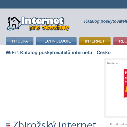
Katalog poskytovatel
připojení k internetu
TITULKA
TECHNOLOGIE
INTERNET
RE
WiFi
\ Katalog poskytovatelů internetu - Česko
Reklama:
Zbirožský internet
Aktualizován