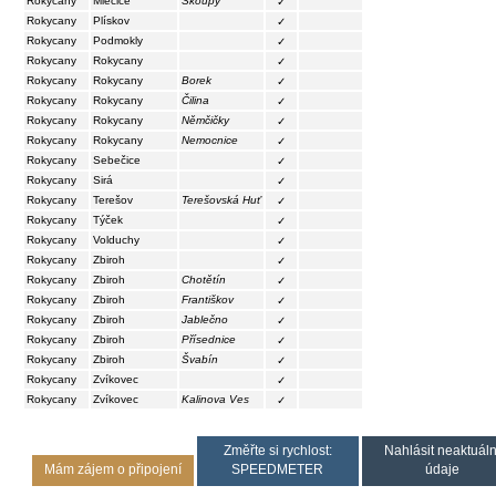
Rokycany
Mlečice
Skoupý
✓
Rokycany
Plískov
✓
Rokycany
Podmokly
✓
Rokycany
Rokycany
✓
Rokycany
Rokycany
Borek
✓
Rokycany
Rokycany
Čilina
✓
Rokycany
Rokycany
Němčičky
✓
Rokycany
Rokycany
Nemocnice
✓
Rokycany
Sebečice
✓
Rokycany
Sirá
✓
Rokycany
Terešov
Terešovská Huť
✓
Rokycany
Týček
✓
Rokycany
Volduchy
✓
Rokycany
Zbiroh
✓
Rokycany
Zbiroh
Chotětín
✓
Rokycany
Zbiroh
Františkov
✓
Rokycany
Zbiroh
Jablečno
✓
Rokycany
Zbiroh
Přísednice
✓
Rokycany
Zbiroh
Švabín
✓
Rokycany
Zvíkovec
✓
Rokycany
Zvíkovec
Kalinova Ves
✓
Změřte si rychlost:
Nahlásit neaktuáln
Mám zájem o připojení
SPEEDMETER
údaje