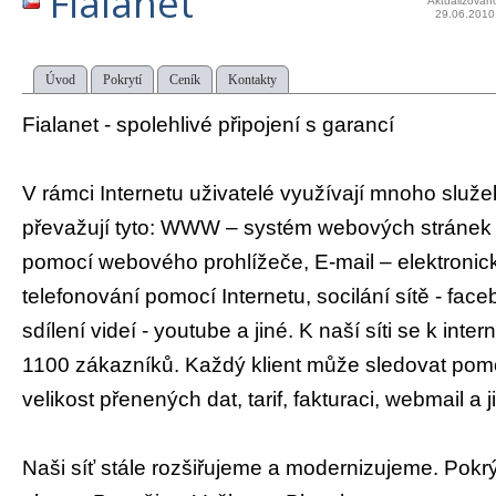
Fialanet
Aktualizován
29.06.2010
Úvod
Pokrytí
Ceník
Kontakty
Fialanet - spolehlivé připojení s garancí
V rámci Internetu uživatelé využívají mnoho služ
převažují tyto: WWW – systém webových stráne
pomocí webového prohlížeče, E-mail – elektronic
telefonování pomocí Internetu, socilání sítě - fac
sdílení videí - youtube a jiné. K naší síti se k intern
1100 zákazníků. Každý klient může sledovat po
velikost přenených dat, tarif, fakturaci, webmail a j
Naši síť stále rozšiřujeme a modernizujeme. Pok