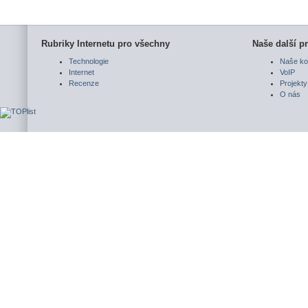
Rubriky Internetu pro všechny
Naše další pr
Technologie
Naše ko
Internet
VoIP
Recenze
Projekty
O nás