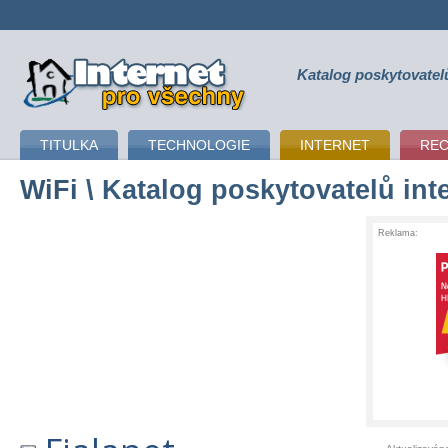
Katalog poskytovatel
připojení k internetu
TITULKA
TECHNOLOGIE
INTERNET
RE
WiFi
\ Katalog poskytovatelů int
Reklama: