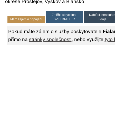
okrese Prostějov, Vyškov a Blansko
Změřte si rychlost:
Nahlásit neaktuáln
Mám zájem o připojení
SPEEDMETER
údaje
Pokud máte zájem o služby poskytovatele
Fiala
přímo na
stránky společnosti
, nebo využijte
tyto