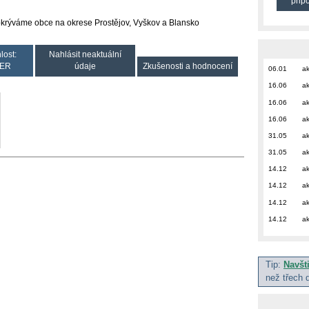
přip
okrýváme obce na okrese Prostějov, Vyškov a Blansko
lost:
Nahlásit neaktuální
ER
údaje
Zkušenosti a hodnocení
06.01
ak
16.06
ak
16.06
ak
16.06
ak
31.05
ak
31.05
ak
14.12
ak
14.12
ak
14.12
ak
14.12
ak
Tip:
Navšt
než třech 