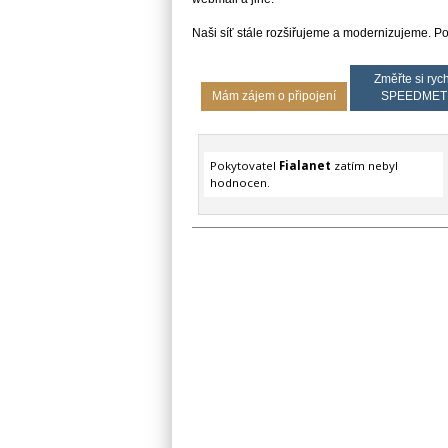
Naši síť stále rozšiřujeme a modernizujeme. P
Změřte si rych
Mám zájem o připojení
SPEEDMET
Pokytovatel
Fialanet
zatím nebyl
hodnocen.