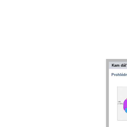
Kam dál
Prohlédn