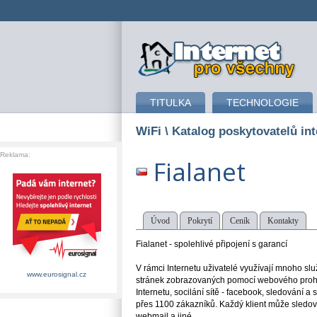
připojení k internetu
TITULKA
TECHNOLOGIE
WiFi
\ Katalog poskytovatelů int
Reklama:
Fialanet
Úvod
Pokrytí
Ceník
Kontakty
Fialanet - spolehlivé připojení s garancí
V rámci Internetu uživatelé využívají mnoho s
www.eurosignal.cz
stránek zobrazovaných pomocí webového prohlíž
Internetu, socilání sítě - facebook, sledování a sd
přes 1100 zákazníků. Každý klient může sledova
webmail a jiné.