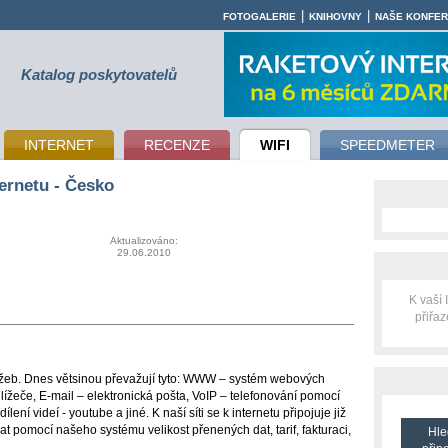
|
|
FOTOGALERIE
KNIHOVNY
NAŠE KONFE
Katalog poskytovatelů
INTERNET
RECENZE
WIFI
SPEEDMETER
ernetu - Česko
Aktualizováno:
29.06.2010
K vaší
přiřa
lužeb. Dnes větsinou převažují tyto: WWW – systém webových
eče, E-mail – elektronická pošta, VoIP – telefonování pomocí
ílení videí - youtube a jiné. K naší síti se k internetu připojuje již
t pomocí našeho systému velikost přenených dat, tarif, fakturaci,
Hle