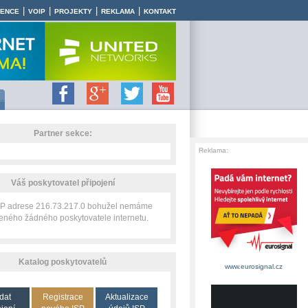
|
|
|
|
RENCE
VOIP
PROJEKTY
REKLAMA
KONTAKT
Partner sekce:
Reklama:
Váš poskytovatel připojení
 IP adrese 216.73.217.0 bohužel nemáme
zeného žádného poskytovatele internetu.
Katalog poskytovatelů
www.eurosignal.cz
dat
Registrace
Aktualizace