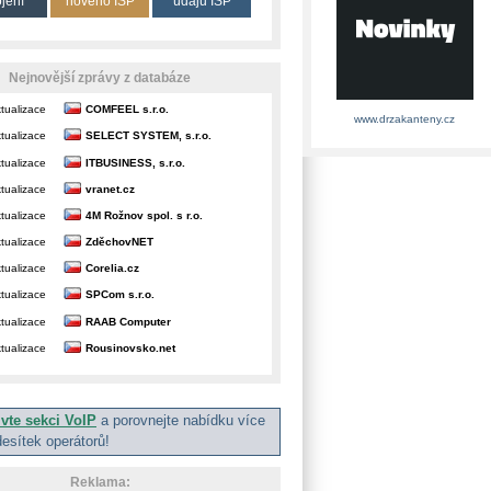
ojení
nového ISP
údajů ISP
Nejnovější zprávy z databáze
tualizace
COMFEEL s.r.o.
www.drzakanteny.cz
tualizace
SELECT SYSTEM, s.r.o.
tualizace
ITBUSINESS, s.r.o.
tualizace
vranet.cz
tualizace
4M Rožnov spol. s r.o.
tualizace
ZděchovNET
tualizace
Corelia.cz
tualizace
SPCom s.r.o.
tualizace
RAAB Computer
tualizace
Rousinovsko.net
ivte sekci VoIP
a porovnejte nabídku více
desítek operátorů!
Reklama: