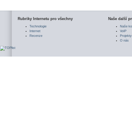
Rubriky Internetu pro všechny
Naše další pr
Technologie
Naše ko
Internet
VoIP
Recenze
Projekty
O nás