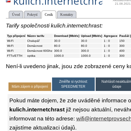
kulich.internetchrast
Aktualizován
21.08.2021
Úvod
Pokrytí
Ceník
Kontakty
Tarify společnosti kulich.internetchrast:
Typ připojení
Název tarifu
Download [Mbit/s]
Upload [Mbit/s]
Agregace
Paušál 
Wi-Fi
Chalupář
30.0
30.0
1 : 0
150
Wi-Fi
Domácnost
80.0
80.0
1 : 0
300
Wi-Fi
Domácnost 60Ghz
300.0
300.0
1 : 0
400
FTTx/ETTH
optika
1000.0
1000.0
1 : 0
300
Není-li uvedeno jinak, jsou zde zobrazené ceny
Změřte si rychlost:
Nahlásit neaktuáln
Mám zájem o připojení
SPEEDMETER
údaje
Pokud máte dojem, že zde uváděné informace o 
kulich.internetchrast
již nejsou aktuální, neváh
informovat na této adrese:
wifi@internetprovsec
zajistíme aktualizaci údajů.