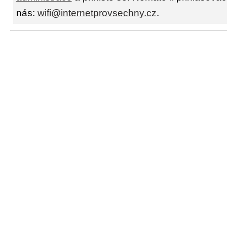
nás:
wifi@internetprovsechny.cz
.