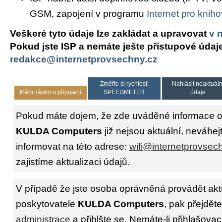
GSM, zapojení v programu
Internet pro knih
Veškeré tyto údaje lze zakládat a upravovat
v 
Pokud jste ISP a nemáte ješte přístupové údaj
redakce@internetprovsechny.cz
Změřte si rychlost:
Nahlásit neaktuáln
Mám zájem o připojení
SPEEDMETER
údaje
Pokud máte dojem, že zde uváděné informace o 
KULDA Computers
již nejsou aktuální, neváhej
informovat na této adrese:
wifi@internetprovsec
zajistíme aktualizaci údajů.
V případě že jste osoba oprávněná provádět akt
poskytovatele
KULDA Computers
, pak přejdět
administrace
a přihlšte se. Nemáte-li přihlašovac