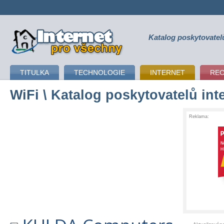
Katalog poskytovatel
připojení k internetu
TITULKA
TECHNOLOGIE
INTERNET
RE
WiFi
\ Katalog poskytovatelů int
Reklama: