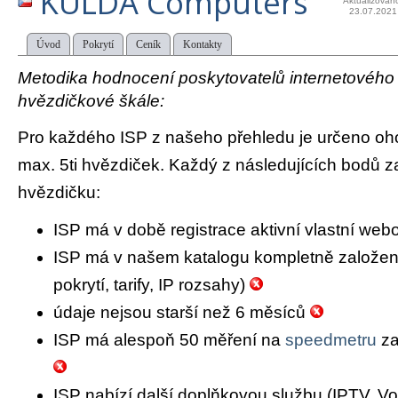
KULDA Computers
Aktualizován
23.07.2021
Úvod
Pokrytí
Ceník
Kontakty
Metodika hodnocení poskytovatelů internetového př
hvězdičkové škále:
Pro každého ISP z našeho přehledu je určeno oh
max. 5ti hvězdiček. Každý z následujících bodů za
hvězdičku:
ISP má v době registrace aktivní vlastní we
ISP má v našem katalogu kompletně založený 
pokrytí, tarify, IP rozsahy)
údaje nejsou starší než 6 měsíců
ISP má alespoň 50 měření na
speedmetru
za
ISP nabízí další doplňkovou službu (IPTV, Vo