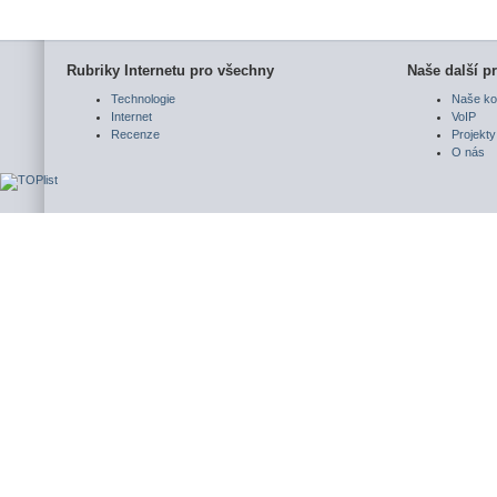
Rubriky Internetu pro všechny
Naše další pr
Technologie
Naše ko
Internet
VoIP
Recenze
Projekty
O nás