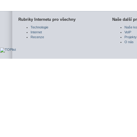
Rubriky Internetu pro všechny
Naše další pr
Technologie
Naše ko
Internet
VoIP
Recenze
Projekty
O nás