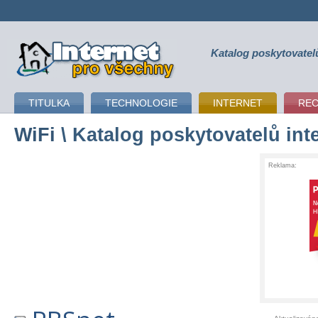
Katalog poskytovatel
připojení k internetu
TITULKA
TECHNOLOGIE
INTERNET
RE
WiFi
\ Katalog poskytovatelů int
Reklama: