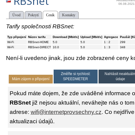
RBSnet
Aktualizován
06.08.2021
Úvod
Pokrytí
Ceník
Kontakty
Tarify společnosti RBSnet:
Typ připojení
Název tarifu
Download [Mbit/s]
Upload [Mbit/s]
Agregace
Paušál [K
Wi-Fi
RBSnet-HOME
5.0
5.0
1 : 2
299
Wi-Fi
RBSnet-DIRECT
10.0
5.0
1 : 3
348
Není-li uvedeno jinak, jsou zde zobrazené ceny
Změřte si rychlost:
Nahlásit neaktuáln
Mám zájem o připojení
SPEEDMETER
údaje
Pokud máte dojem, že zde uváděné informace o 
RBSnet
již nejsou aktuální, neváhejte nás o tom
adrese:
wifi@internetprovsechny.cz
. Co nejdříve
aktualizaci údajů.