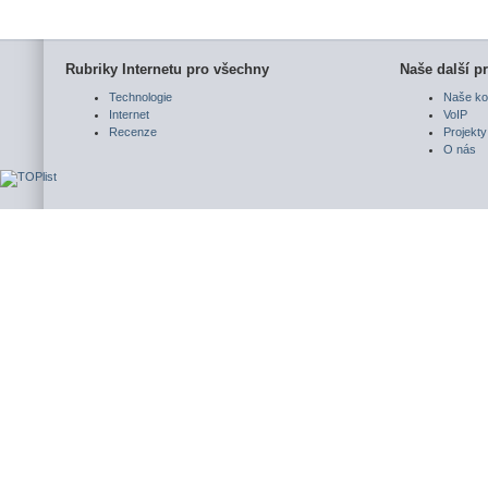
Rubriky Internetu pro všechny
Naše další pr
Technologie
Naše ko
Internet
VoIP
Recenze
Projekty
O nás