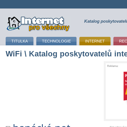
Katalog poskytovatel
připojení k internetu
TITULKA
TECHNOLOGIE
INTERNET
RE
WiFi
\ Katalog poskytovatelů int
Reklama: