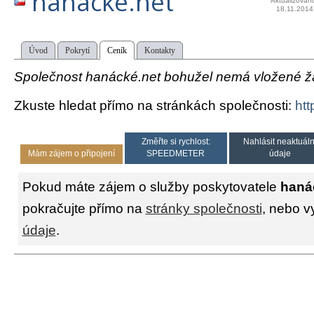
hanácké.net
Aktualizován
18.11.2014
Úvod
Pokrytí
Ceník
Kontakty
Společnost hanácké.net bohužel nemá vložené žád
Zkuste hledat přímo na stránkách společnosti:
htt
Změřte si rychlost:
Nahlásit neaktuáln
Mám zájem o připojení
SPEEDMETER
údaje
Pokud máte zájem o služby poskytovatele
haná
pokračujte přímo na
stránky společnosti
, nebo v
údaje
.