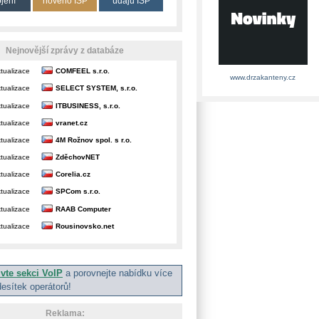
ojení
nového ISP
údajů ISP
Nejnovější zprávy z databáze
tualizace
COMFEEL s.r.o.
www.drzakanteny.cz
tualizace
SELECT SYSTEM, s.r.o.
tualizace
ITBUSINESS, s.r.o.
tualizace
vranet.cz
tualizace
4M Rožnov spol. s r.o.
tualizace
ZděchovNET
tualizace
Corelia.cz
tualizace
SPCom s.r.o.
tualizace
RAAB Computer
tualizace
Rousinovsko.net
ivte sekci VoIP
a porovnejte nabídku více
desítek operátorů!
Reklama: