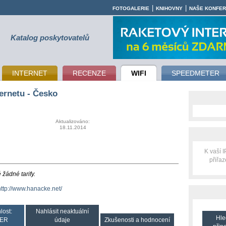
|
|
FOTOGALERIE
KNIHOVNY
NAŠE KONFE
Katalog poskytovatelů
INTERNET
RECENZE
WIFI
SPEEDMETER
ernetu - Česko
Aktualizováno:
18.11.2014
K vaší 
přiřa
žádné tarify.
http://www.hanacke.net/
lost:
Nahlásit neaktuální
Hle
ER
údaje
Zkušenosti a hodnocení