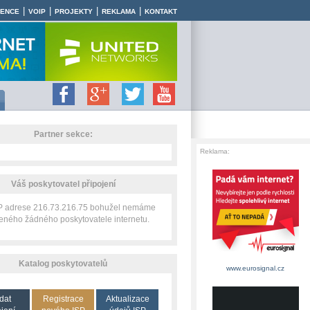
|
|
|
|
RENCE
VOIP
PROJEKTY
REKLAMA
KONTAKT
Partner sekce:
Reklama:
Váš poskytovatel připojení
IP adrese 216.73.216.75 bohužel nemáme
zeného žádného poskytovatele internetu.
Katalog poskytovatelů
www.eurosignal.cz
dat
Registrace
Aktualizace