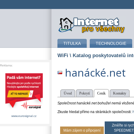
připojení k internetu
TITULKA
TECHNOLOGIE
WiFi
\ Katalog poskytovatelů int
Reklama:
hanácké.net
Úvod
Pokrytí
Ceník
Kontakty
Společnost hanácké.net bohužel nemá vložené 
Zkuste hledat přímo na stránkách společnosti:
www.eurosignal.cz
Změřte si rych
Mám zájem o připojení
SPEEDMET