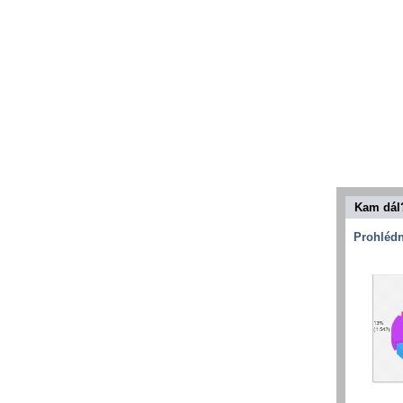
Kam dál
Prohlédn