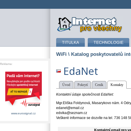
připojení k internetu
TITULKA
TECHNOLOGIE
WiFi
\ Katalog poskytovatelů int
Reklama:
EdaNet
Úvod
Pokrytí
Ceník
Kontakty
Kontaktní údaje společnosti EdaNet:
Mgr.Eliška Foldynová, Masarykovo nám. 4 Odr
edanet@email.cz
edvika@seznam.cz
www.eurosignal.cz
Veškeré informace se dozvíte na tel. 736 148 5
Kontaktní email pro v