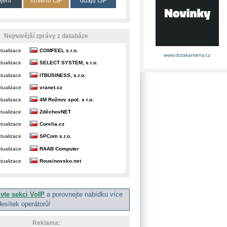
ojení
nového ISP
údajů ISP
Nejnovější zprávy z databáze
tualizace
COMFEEL s.r.o.
www.drzakanteny.cz
tualizace
SELECT SYSTEM, s.r.o.
tualizace
ITBUSINESS, s.r.o.
tualizace
vranet.cz
tualizace
4M Rožnov spol. s r.o.
tualizace
ZděchovNET
tualizace
Corelia.cz
tualizace
SPCom s.r.o.
tualizace
RAAB Computer
tualizace
Rousinovsko.net
ivte sekci VoIP
a porovnejte nabídku více
desítek operátorů!
Reklama: