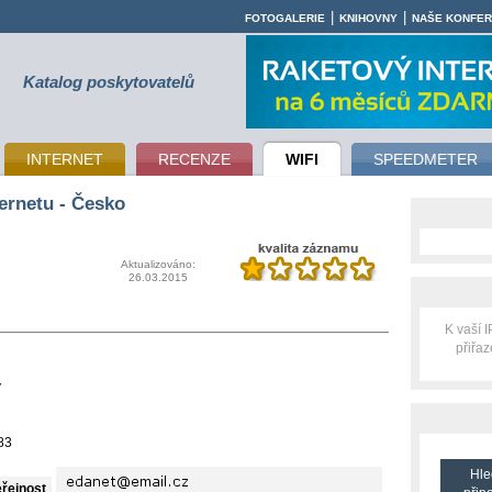
|
|
FOTOGALERIE
KNIHOVNY
NAŠE KONFE
Katalog poskytovatelů
INTERNET
RECENZE
WIFI
SPEEDMETER
ernetu - Česko
Aktualizováno:
26.03.2015
K vaší 
přiřa
y
83
Hle
eřejnost