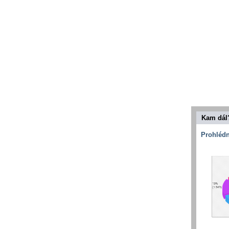
Kam dál
Prohlédn