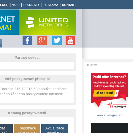
|
|
|
|
RENCE
VOIP
PROJEKTY
REKLAMA
KONTAKT
Partner sekce:
Reklama:
Váš poskytovatel připojení
IP adrese 216.73.216.59 bohužel nemáme
zeného žádného poskytovatele internetu.
Katalog poskytovatelů
www.eurosignal.cz
dat
Registrace
Aktualizace