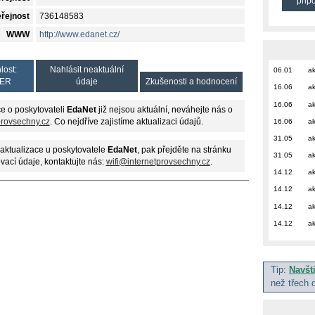
přip
eřejnost
736148583
WWW
http://www.edanet.cz/
lost:
Nahlásit neaktuální
06.01
ak
ER
údaje
Zkušenosti a hodnocení
16.06
ak
16.06
ak
e o poskytovateli
EdaNet
již nejsou aktuální, neváhejte nás o
16.06
ak
provsechny.cz
. Co nejdříve zajistíme aktualizaci údajů.
31.05
ak
aktualizace u poskytovatele
EdaNet
, pak přejděte na stránku
31.05
ak
ovací údaje, kontaktujte nás:
wifi@internetprovsechny.cz
.
14.12
ak
14.12
ak
14.12
ak
14.12
ak
Tip:
Navšt
než třech 