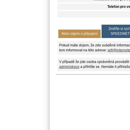
Telefon pro v
Změřte si rych
Mám zájem o připojení
SPEEDMET
Pokud máte dojem, že zde uváděné informac
tom informovat na této adrese:
wifi@internet
V případě že jste osoba oprávněná provádět 
administrace
a přihlšte se. Nemáte-li přihlaš